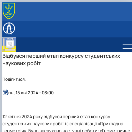
ПРО КАФЕДРУ
Історія кафедри
НАВЧАЛЬНА РОБОТА
Співробітники кафедри
Робочі програми
НАУКОВІ ГУРТКИ
Зв'язки з підприємствами
Віртуальна, доповнена та змішана реальність
ОБУХОВСЬКІ ЧИТАННЯ
Комп'ютерна графіка та твердотільне
Відбувся перший етап конкурсу студентських
моделювання
наукових робіт
CAD-технології для конструкторів
Дизайн в агропромисловому комплексі
Поділитися:
пн, 15 кві 2024 - 03:00
12 квітня 2024 року відбувся перший етап конкурсу
студентських наукових робіт із спеціалізації «Прикладна
геометрія». Було заслухано наступні роботи: «Геометричне