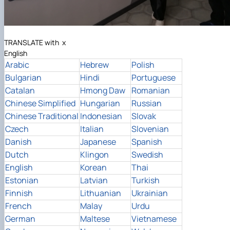
TRANSLATE with
x
English
Arabic
Hebrew
Polish
Bulgarian
Hindi
Portuguese
Catalan
Hmong Daw
Romanian
Chinese Simplified
Hungarian
Russian
Chinese Traditional
Indonesian
Slovak
Czech
Italian
Slovenian
Danish
Japanese
Spanish
Dutch
Klingon
Swedish
English
Korean
Thai
Estonian
Latvian
Turkish
Finnish
Lithuanian
Ukrainian
French
Malay
Urdu
German
Maltese
Vietnamese