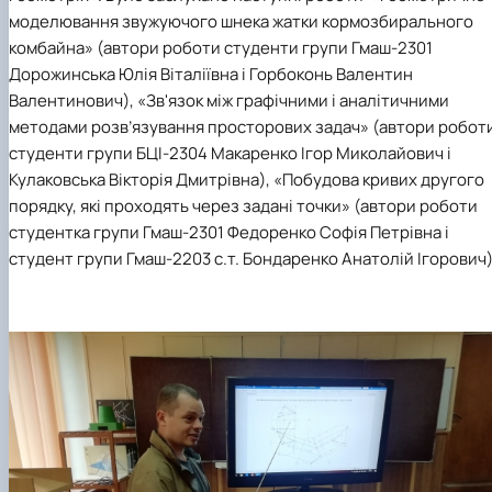
моделювання звужуючого шнека жатки кормозбирального
комбайна» (автори роботи студенти групи Гмаш-2301
Дорожинська Юлія Віталіївна і Горбоконь Валентин
Валентинович), «Зв'язок між графічними і аналітичними
методами розв’язування просторових задач» (автори робот
студенти групи БЦІ-2304 Макаренко Ігор Миколайович і
Кулаковська Вікторія Дмитрівна), «Побудова кривих другого
порядку, які проходять через задані точки» (автори роботи
студентка групи Гмаш-2301 Федоренко Софія Петрівна і
студент групи Гмаш-2203 с.т. Бондаренко Анатолій Ігорович)