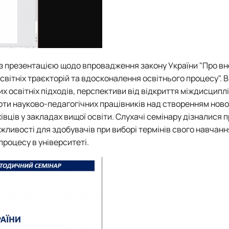
з презентацією щодо впровадження закону України "Про вн
світніх траєкторій та вдосконалення освітнього процесу". В
их освітніх підходів, перспективи від відкриття міждисципл
боти науково-педагогічних працівників над створенням ново
вців у закладах вищої освіти. Слухачі семінару дізналися 
жливості для здобувачів при виборі термінів свого навчанн
процесу в університеті.