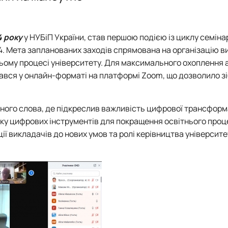
Управління закладом освіти (професійна)
Аспіранти
D3 «Менеджмент» ОПП «Управління закладом освіти» - маг
Управління закладом освіти (наукова)
Випускники
I10 "Соціальна робота та консультування" ОПП "Управління в
Обговорення освітніх програм
4 року
у НУБіП України, став першою подією із циклу семінар
4. Мета запланованих заходів спрямована на організацію в
ьому процесі університету. Для максимального охоплення а
вався у онлайн-форматі на платформі Zoom, що дозволило з
пного слова, де підкреслив важливість цифрової трансформа
итку цифрових інструментів для покращення освітнього проц
ї викладачів до нових умов та ролі керівництва університе