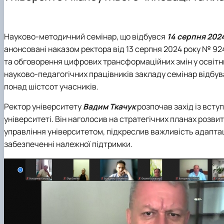
Як стати студентом?
Електронні навчальні курси
Науковий гурток
Чому НУБіП України – твій правильний вибір?
Практична підготовка
Науково-дослідна робота студентів
Часті запитання та відповіді
Портфоліо магістрів
Науково-методичний семінар, що відбувся
14 серпня 202
Підготовка до ЄВІ
анонсовані наказом ректора від 13 серпня 2024 року № 92
Підготовчі курси до НМТ
та обговорення цифрових трансформаційних змін у освітн
Правила прийому 2026
науково-педагогічних працівників закладу семінар відбу
Контактні дані
понад шістсот учасників.
Ректор університету
Вадим Ткачук
розпочав захід із всту
університеті. Він наголосив на стратегічних планах розв
управління університетом, підкреслив важливість адаптаці
забезпеченні належної підтримки.