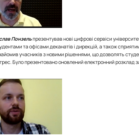
слав Понзель
презентував нові цифрові сервіси університет
удентами та офісами деканатів і дирекцій, а також сприяти
найомив учасників з новими рішеннями, що дозволять студ
огрес. Було презентовано оновлений електронний розклад з