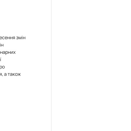
есення змін
ін
інарних
ї
про
я, а також