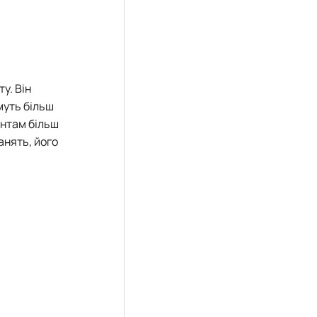
у. Він
муть більш
ентам більш
анять, його