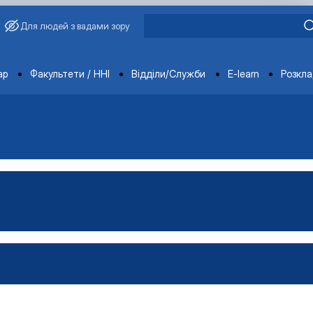
Для людей з вадами зору
ments
ар
Факультети / ННІ
Відділи/Служби
E-learn
Розкл
атура
стратура