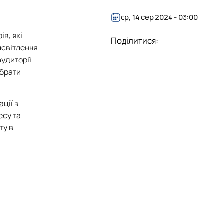
істратура
 соціальній сфері"
ср, 14 сер 2024 - 03:00
ів, які
Поділитися:
исвітлення
удиторії
ібрати
ції в
есу та
ту в