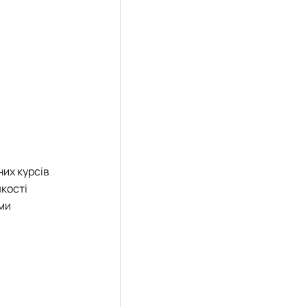
них курсів
якості
ми