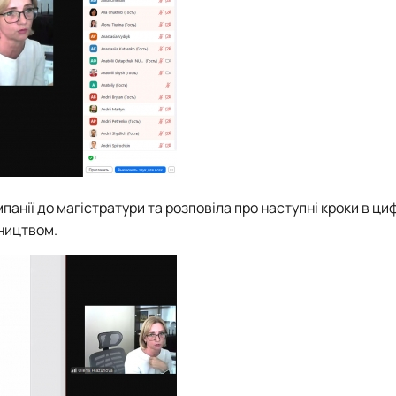
панії до магістратури та розповіла про наступні кроки в ц
вництвом.