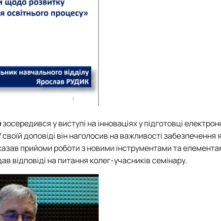
в
зосередився у виступі на інноваціях у підготовці електрон
 своїй доповіді він наголосив на важливості забезпечення 
оказав прийоми роботи з новими інструментами та елемента
ав відповіді на питання колег-учасників семінару.