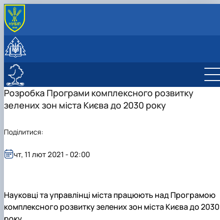
ПРО КАФЕДРУ
Історія
АБІТУРІЄНТУ
Колектив
Анкета вступника
НАВЧАННЯ
Лабораторії
Підготовчі курси
Освітні програми
НАУКА
Співпраця
ННВЛ сучасних технологій проектування
Приймальна комісія
Дисципліни
Бакалавр
Дослідження
Розробка Програми комплексного розвитку
Наші випускники
СПО
Олімпіади університету
Матеріальне забезпечення
Магістр
Робочі програми
Публікації
зелених зон міста Києва до 2030 року
Навчальні лабораторії
Інфраструктура
PhD
Анотації вибіркових дисциплін ОС Магістр
Конференції
Результати
Наукові гуртки
Поділитися:
Декоративне садівництво, квітникарство та
топіарне мистецтво
Ландшафтне будівництво та арбористика
чт, 11 лют 2021 - 02:00
Природа та Мистецтво
Фітодизайн та сучасна флористика
Науковці та управлінці міста працюють над Програмою
комплексного розвитку зелених зон міста Києва до 2030
року.