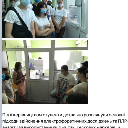
Під її керівництвом студенти детально розглянули основні
підходи здійснення електрофоретичних досліджень та ПЛР
аналізу за використанні як ДНК так і білкових маркерів, й