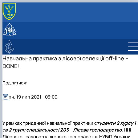
ПРО КАФЕДРУ
Історія та сучасність
СТУДЕНТУ
Колектив
Навчальна робота
НАУКОВА ДІЯЛЬНІСТЬ
Лабораторії
Навчальні практики
Науково-дослідна робота
ЛІСІВНИЧО-ПРОСВІТНИЦЬКИЙ ЦЕНТР
Програми навчальних практик
Публікації
Про центр
Навчальна практика з лісової селекції off-line –
Студентські наукові гуртки
Фотогалерея
DONE!!
Науково-консультаційні послуги
Студентський науковий гурток дендрології 
екології рослин
Поділитися:
Студентський науковий ботанічний гурток
"Дивовижна флора"
Student scientific botany group "Green
пн, 19 лип 2021 - 03:00
plant"
У рамках триденної навчальної практики с
туденти 2 курсу 1
та 2 групи спеціальності 205 – Лісове господарство
, ННІ
Лісового і садово-паркового господарства НУБіП України