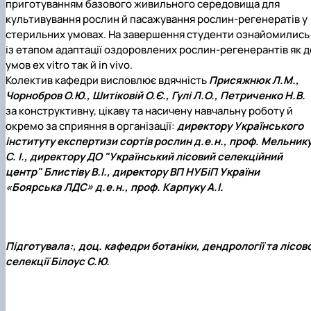
приготуванням базового живильного середовища для
культивування рослин й пасажування рослин-регенератів у
стерильних умовах. На завершення студенти ознайомились
із етапом адаптації оздоровлених рослин-регенерантів як д
умов ex vitro так й in vivo.
Колектив кафедри висловлює вдячність
Присяжнюк Л.М.,
Чорнобров О.Ю., Шитіковій О.Є., Гулі Л.О., Петриченко Н.В.
за конструктивну, цікаву та насичену навчальну роботу й
окремо за сприяння в організації:
директору Українського
інституту експертизи сортів рослин д.е.н., проф. Мельник
С. І., директору ДО "Український лісовий селекційний
центр" Блистіву В.І., директору ВП НУБіП України
«Боярська ЛДС» д.е.н., проф. Карпуку А.І.
Підготувала:, доц. кафедри ботаніки, дендрології та лісово
селекції Білоус С.Ю.