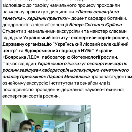
відповідно до графіку навчального процесу проходили
навчальну практику з дисципліни
«Лісова селекція та
генетика»
,
керівник практики
– доцент кафедри ботаніки,
дендрології та лісової селекції
Білоус Світлана Юріївна
.
Студенти з навчальними екскурсіями та майстер класами
відвідали
Український інститут експертизи сортів рослин,
Державну організацію "Український лісовий селекційний
центр" та Відокремлений підрозділ НУБіП України
«Боярська ЛДС», лабораторію біотехнології рослин.
Під час відвідин
Українського інститут експертизи сортів
рослин завідувач лабораторія молекулярно-генетичного
аналізу Присяжнюк Лариса Михайлівна
провела студента
ознайомчу екскурсію інститутом та ознайомила із
послідовністю проведення державної науково-технічної
експертизи сортів рослин.