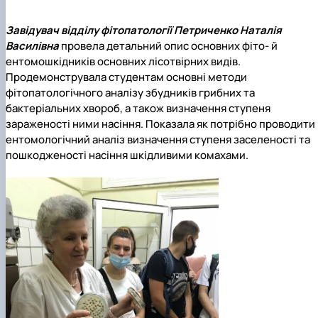
Завідувач відділу фітопатології Петриченко Наталія
Василівна
провела детальний опис основних фіто- й
ентомошкідників основних лісотвірних видів.
Продемонструвала студентам основні методи
фітопатологічного аналізу збудників грибних та
бактеріальних хвороб, а також визначення ступеня
зараженості ними насіння. Показала як потрібно проводити
ентомологічний аналіз визначення ступеня заселеності та
пошкодженості насіння шкідливими комахами.