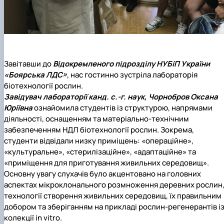
Завітавши до
Відокремленого підрозділу НУБіП України
«Боярська ЛДС»
, нас гостинно зустріла лабораторія
біотехнології рослин.
Завідувач лабораторії канд. с.-г. наук, Чорнобров Оксана
Юріївна
ознайомила студентів із структурою, напрямами
діяльності, оснащенням та матеріально-технічним
забезпеченням НДЛ біотехнології рослин. Зокрема,
студенти відвідали низку приміщень: «операційне»,
«культуральне», «стерилізаційне», «адаптаційне» та
«приміщення для приготування живильних середовищ».
Основну увагу слухачів було акцентовано на головних
аспектах мікроклонального розмноження деревних рослин
технології створення живильних середовищ, їх правильним
добором та зберіганням на прикладі рослин-регенерантів і
колекції in vitro.