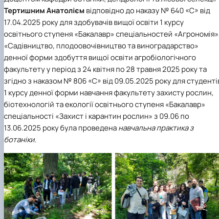
Тертишним Анатолієм
відповідно до наказу № 640 «С» від
17.04.2025 року для здобувачів вищої освіти 1 курсу
освітнього ступеня «Бакалавр» спеціальностей
«Агрономія»
«Садівництво, плодоовочівництво та виноградарство»
денної форми здобуття вищої освіти агробіологічного
факультету у період з 24 квітня по 28 травня 2025 року та
згідно з наказом № 806 «С» від 09.05.2025 року для студенті
1 курсу денної форми навчання факультету захисту рослин,
біотехнологій та екології освітнього ступеня «Бакалавр»
спеціальності
«Захист і карантин рослин»
з 09.06 по
13.06.2025 року була проведена
навчальна практика з
ботаніки
.