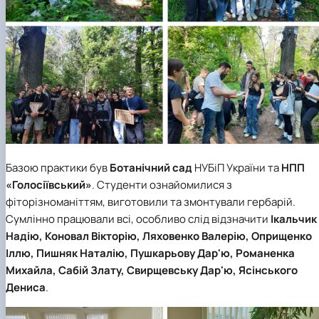
Базою практики був
Ботанічний сад
НУБіП України та
НПП
«Голосіївський»
. Студенти ознайомилися з
фіторізноманіттям, виготовили та змонтували гербарій.
Сумлінно працювали всі, особливо слід відзначити
Ікальчик
Надію, Коновал Вікторію, Ляховенко Валерію, Оприщенко
Іллю, Пишняк Наталію, Пушкарьову Дар'ю, Романенка
Михайла, Сабій Злату, Свирщевську Дар'ю, Ясінського
Дениса
.