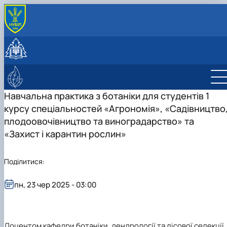
ПРО КАФЕДРУ
Історія та сучасність
СТУДЕНТУ
Колектив
Навчальна робота
НАУКОВА ДІЯЛЬНІСТЬ
Лабораторії
Навчальні практики
Науково-дослідна робота
ЛІСІВНИЧО-ПРОСВІТНИЦЬКИЙ ЦЕНТР
Програми навчальних практик
Публікації
Про центр
Навчальна практика з ботаніки для студентів 1
Студентські наукові гуртки
Фотогалерея
курсу спеціальностей «Агрономія», «Садівництво
Науково-консультаційні послуги
Студентський науковий гурток дендрології 
плодоовочівництво та виноградарство» та
екології рослин
«Захист і карантин рослин»
Студентський науковий ботанічний гурток
"Дивовижна флора"
Student scientific botany group "Green
Поділитися:
plant"
пн, 23 чер 2025 - 03:00
Доцентом кафедри ботаніки, дендрології та лісової селекції