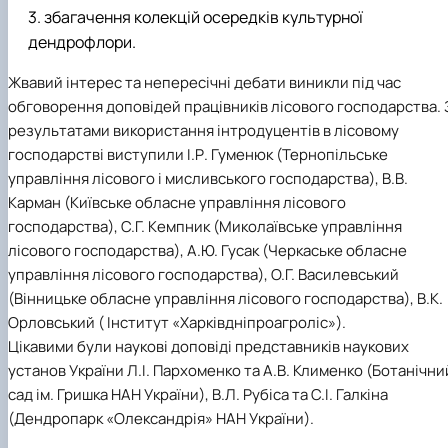
збагачення колекцій осередків культурної
дендрофлори.
Жвавий інтерес та непересічні дебати виникли під час
обговорення доповідей працівників лісового господарства. 
результатами використання інтродуцентів в лісовому
господарстві виступили І.Р. Гуменюк (Тернопільське
управління лісового і мисливського господарства), В.В.
Карман (Київське обласне управління лісового
господарства), С.Г. Кемпник (Миколаївське управління
лісового господарства), А.Ю. Гусак (Черкаське обласне
управління лісового господарства), О.Г. Василевський
(Вінницьке обласне управління лісового господарства), В.К.
Орловський ( Інститут «Харківдніпроагроліс»).
Цікавими були наукові доповіді представників наукових
установ України Л.І. Пархоменко та А.В. Клименко (Ботанічни
сад ім. Гришка НАН України), В.Л. Рубіса та С.І. Галкіна
(Дендропарк «Олександрія» НАН України).