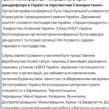
дендрофлори в Україні та перспективи її використання»
.
Організаторами конференції були
Національний університе
біоресурсів і природокористування України, Державний
комітет лісового господарства України, «Укрцентркадриліс» 
Товариство лісівників України
. З боку НУБіП України
безпосередньо організатором конференції була кафедра
дендрології та лісової селекції ННІ лісового і садово-
паркового господарства.
Серед зареєстрованих учасників були представники
виробництва лісової галузі, науковці й викладачі державних
наукових установ та ВНЗ України, керівники та спеціалісти-
практики з організацій, що займаються озелененням,
зеленим будівництвом, захистом та збереженням насаджень
За географією Україну безпосередньо репрезентували
спеціалісти з Харківщини, Тернопільщини,
Черкащини,Чернігівщини, Київщини, Вінничини,
Дніпропетровщини, Миколаївщини, Криму та Закарпаття. Дл
стендових доповідей надійшли роботи з багатьох інших місц