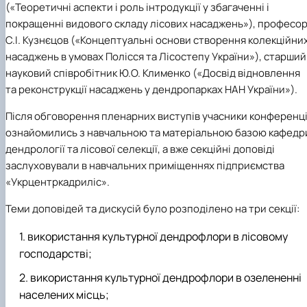
(«Теоретичні аспекти і роль інтродукції у збагаченні і
покращенні видового складу лісових насаджень»), професо
С.І. Кузнєцов («Концептуальні основи створення колекційни
насаджень в умовах Полісся та Лісостепу України»), старший
науковий співробітник Ю.О. Клименко («Досвід відновлення
та реконструкції насаджень у дендропарках НАН України»).
Після обговорення пленарних виступів учасники конференці
ознайомились з навчальною та матеріальною базою кафедр
дендрології та лісової селекції, а вже секційні доповіді
заслуховували в навчальних приміщеннях підприємства
«Укрцентркадриліс».
Теми доповідей та дискусій було розподілено на три секції:
використання культурної дендрофлори в лісовому
господарстві;
використання культурної дендрофлори в озелененні
населених місць;