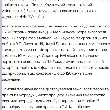
країни, а також з Литви (Каунаський технологічний
університет). Частину учасників склали аспіранти та
студенти НУБіП України.
Розпочалась конференція вітальним словом від імені ректор
НУБіП України академіка Д.О. Мельничука, котре виголосив
перший проректор з навчальної, наукової та організаційної
роботи В.П. Лисенко. Від імені Державного комітету лісового
господарства учасників привітав перший заступник голови
комітету Ю.М. Марчук. Директор ННІ лісового і садово-
паркового господарства П.І. Лакида зупинився на славній
історії та здобутках кафедри дендрології та лісової селекції,
що приурочила цю конференцію до 120-річчя з дня
заснування.
Основні пленарні доповіді стосувалися важливості теорії та
практики інтродукційного процесу, значення та багатства
окремих осередків культурної дендрофлори України. З
доповідями виступили професор О.А. Калініченко