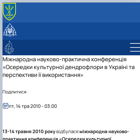
ПРО КАФЕДРУ
Історія та сучасність
СТУДЕНТУ
Колектив
Навчальна робота
НАУКОВА ДІЯЛЬНІСТЬ
Лабораторії
Навчальні практики
Науково-дослідна робота
ЛІСІВНИЧО-ПРОСВІТНИЦЬКИЙ ЦЕНТР
Програми навчальних практик
Публікації
Про центр
Міжнародна науково-практична конференція
Студентські наукові гуртки
Фотогалерея
«Осередки культурної дендрофлори в Україні та
Науково-консультаційні послуги
Студентський науковий гурток дендрології 
перспективи її використання»
екології рослин
Студентський науковий ботанічний гурток
"Дивовижна флора"
Поділитися:
Student scientific botany group "Green
plant"
пт, 14 тра 2010 - 03:00
13-14 травня 2010 року
відбулася
міжнародна науково-
практична конференція «Осередки культурної