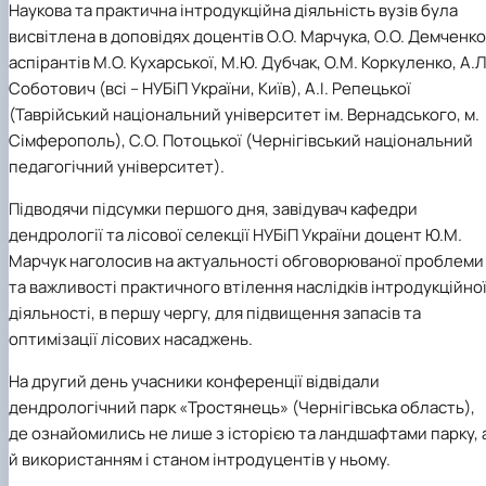
Наукова та практична інтродукційна діяльність вузів була
висвітлена в доповідях доцентів О.О. Марчука, О.О. Демченко
аспірантів М.О. Кухарської, М.Ю. Дубчак, О.М. Коркуленко, А.Л
Соботович (всі – НУБіП України, Київ), А.І. Репецької
(Таврійський національний університет ім. Вернадського, м.
Сімферополь), С.О. Потоцької (Чернігівський національний
педагогічний університет).
Підводячи підсумки першого дня, завідувач кафедри
дендрології та лісової селекції НУБіП України доцент Ю.М.
Марчук наголосив на актуальності обговорюваної проблеми
та важливості практичного втілення наслідків інтродукційно
діяльності, в першу чергу, для підвищення запасів та
оптимізації лісових насаджень.
На другий день учасники конференції відвідали
дендрологічний парк «Тростянець» (Чернігівська область),
де ознайомились не лише з історією та ландшафтами парку, 
й використанням і станом інтродуцентів у ньому.