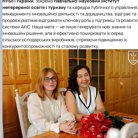
НУБіП України
, зокрема
Навчально-науковий інститут
неперервної освіти і туризму
та кафедра публічного управління
менеджменту інноваційної діяльності та дорадництва, відіграє та
продовжуватиме відігравати ключову роль у підтримці та розвитк
системи АКІС. Наша мета — не лише генерувати нові знання та
інноваційні рішення, але й ефективно поширювати їх серед
сільськогосподарських виробників, сприяючи підвищенню їх
конкурентоспроможності та сталому розвитку.