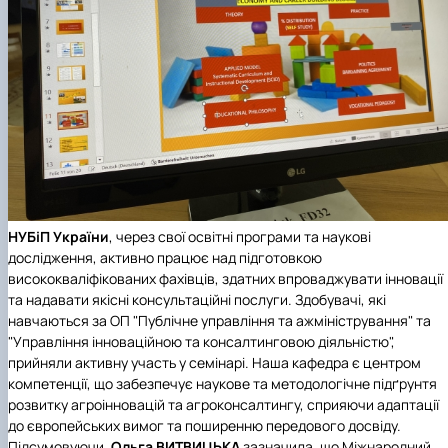
НУБіП України
, через свої освітні програми та наукові
дослідження, активно працює над підготовкою
висококваліфікованих фахівців, здатних впроваджувати інновації
та надавати якісні консультаційні послуги. Здобувачі, які
навчаються за ОП "Публічне управління та ажміністрування" та
"Управління інноваційною та консалтинговою діяльністю",
прийняли активну участь у семінарі. Наша кафедра є центром
компетенції, що забезпечує наукове та методологічне підґрунтя
розвитку агроінновацій та агроконсалтингу, сприяючи адаптації
до європейських вимог та поширенню передового досвіду.
Підсумовуючи,
Ольга ВИТВИЦЬКА
зазначила, що Міжнародний