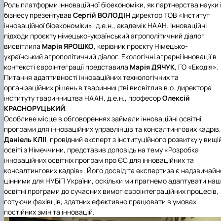
Роль платформи інноваційної біоекономіки, як партнерства науки 
бізнесу презентував
Сергій ВОЛОДІН
директор ТОВ «Інститут
інноваційної біоекономіки», д.е.н., академік НААН. Інноваційні
підходи проєкту німецько-український агрополітичний діалог
висвітлила
Марія ЯРОШКО
, керівник проєкту Німецько-
український агрополітичний діалог. Екологічні аграрні інновації в
контексті євроінтеграції представила
Марія ДЯЧУК
, ГО «Екодія».
Питання адаптивності інноваційних технологічних та
організаційних рішень в тваринництві висвітлив в.о. директора
інституту тваринництва НААН, д.е.н., професор
Олексій
КРАСНОРУЦЬКИЙ
.
Особливе місце в обговореннях займали інноваційні освітні
програми для інноваційних управлінців та консалтингових кадрів.
Даніель КЛІІ
, провідний експерт з інституційного розвитку у вищі
освіті з Німеччини, представив доповідь на тему «Розробка
інноваційних освітніх програм про ЄС для інноваційних та
консалтингових кадрів». Його досвід та експертиза є надзвичайн
цінними для НУБіП України, оскільки ми прагнемо адаптувати наш
освітні програми до сучасних вимог євроінтеграційних процесів,
готуючи фахівців, здатних ефективно працювати в умовах
постійних змін та інновацій.