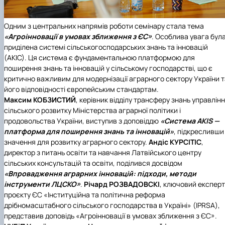
Одним з центральних напрямів роботи семінару стала тема
«Агроінновації в умовах зближення з ЄС»
. Особлива увага бул
приділена системі сільськогосподарських знань та інновацій
(АКІС). Ця система є фундаментальною платформою для
поширення знань та інновацій у сільському господарстві, що є
критично важливим для модернізації аграрного сектору України т
його відповідності європейським стандартам.
Максим КОБЗИСТИЙ
, керівник відділу трансферу знань управлін
сільського розвитку
Міністерства аграрної політики і
продовольства України
, виступив з доповіддю
«Система AKIS —
платформа для поширення знань та інновацій»
, підкресливши 
значення для розвитку аграрного сектору.
Андіс КУРСІТІС
,
директор з питань освіти та навчання
Латвійського центру
сільських консультацій та освіти
, поділився досвідом
«Впровадження аграрних інновацій: підходи, методи
інструменти ЛЦСКО»
.
Річард РОЗВАДОВСКІ
, ключовий експерт
проєкту ЄС «Інституційна та політична реформа
дрібномасштабного сільського господарства в Україні» (IPRSA),
представив доповідь «Агроінновації в умовах зближення з ЄС».