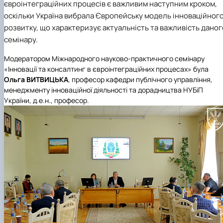
євроінтеграційних процесів є важливим наступним кроком,
оскільки Україна вибрала Європейську модель інноваційног
розвитку, що характеризує актуальність та важливість даног
семінару.
Модератором Міжнародного науково-практичного семінару
«Інновації та консалтинг в євроінтеграційних процесах» була
Ольга ВИТВИЦЬКА
, професор кафедри публічного управління,
менеджменту інноваційної діяльності та дорадництва НУБіП
України, д.е.н., професор.