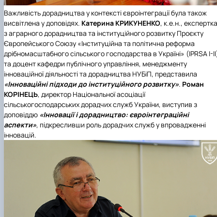
Важливість дорадництва у контексті євроінтеграції була також
висвітлена у доповідях.
Катерина КРИКУНЕНКО
, к.е.н., експертк
з аграрного дорадництва та інституційного розвитку Проєкту
Європейського Союзу «Інституційна та політична реформа
дрібномасштабного сільського господарства в Україні» (IPRSA I-II
та доцент кафедри публічного управління, менеджменту
інноваційної діяльності та дорадництва НУБіП, представила
«Інноваційні підходи до інституційного розвитку»
.
Роман
КОРІНЕЦЬ
, директор Національної асоціації
сільськогосподарських дорадчих служб України, виступив з
доповіддю
«Інновації і дорадництво: євроінтеграційні
аспекти»
, підкресливши роль дорадчих служб у впровадженні
інновацій.