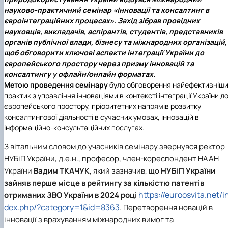
науково-практичний семінар «Інновації та консалтинг в
євроінтеграційних процесах». Захід зібрав провідних
науковців, викладачів, аспірантів, студентів, представників
органів публічної влади, бізнесу та міжнародних організацій,
щоб обговорити ключові аспекти інтеграції України до
європейського простору через призму інновацій та
консалтингу у офлайн/онлайн форматах.
Метою проведення семінару
було обговорення найефективніш
практик з управління інноваціями в контексті інтеграції України д
європейського простору, пріоритетних напрямів розвитку
консалтингової діяльності в сучасних умовах, інновацій в
інформаційно-консультаційних послугах.
З вітальним словом до учасників семінару звернувся ректор
НУБіП України, д.е.н., професор, член-кореспондент НААН
України
Вадим ТКАЧУК
, який зазначив, що
НУБіП України
зайняв перше місце в рейтингу за кількістю патентів
https://euroosvita.net/i
отриманих ЗВО України в 2024 році
dex.php/?category=1&id=8363
. Перетворення новацій в
інновації з врахуванням міжнародних вимог та