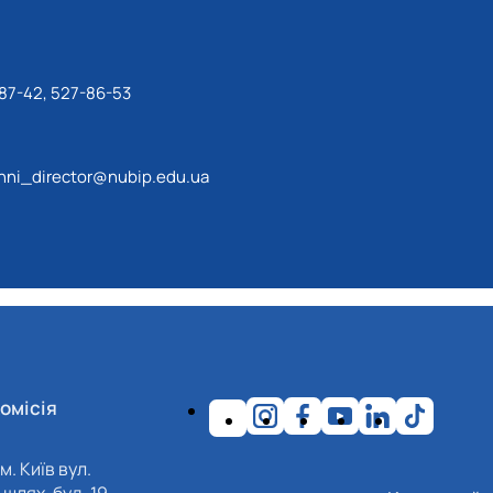
87-42, 527-86-53
ni_director@nubip.edu.ua
омісія
м. Київ вул.