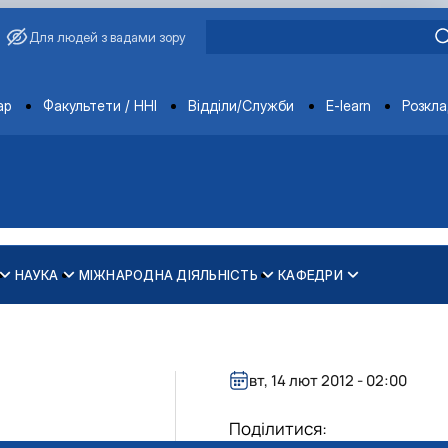
Для людей з вадами зору
ments
ар
Факультети / ННІ
Відділи/Служби
E-learn
Розкл
НАУКА
МІЖНАРОДНА ДІЯЛЬНІСТЬ
КАФЕДРИ
зпечення рівності у …
ти
вт, 14 лют 2012 - 02:00
Поділитися: