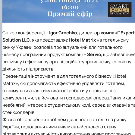
Спікер конференції –
Igor Grechko
, директор
компанії
Expert
Solution LLC
, яка представляє
Hotel Matrix
на готельному
ринку України розповів про актуальний для готельного
бізнесу програмний продукт компані –
Servio
, що забезпечу
ритмічну і ефективну організаційно-управлінську, сервісну
діяльність підприємств.
Презентація інструментів для готельного бізнесу «Hotel
Matrix», які допомагають ефективно управляти готелем,
отримувати аналітику власної роботи у порівнянні з
конкурентами, здійснювати господарські операції викликал
неабиякий інтерес в студентському колі, серед викладачів т
стейкхолдерів.
Жваве обговорення проблем діяльності готелів на ринку
України, подолання ними викликів військового стану
підтвердили актуальність використання нових програмних