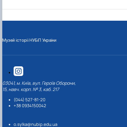
До Дня Державного Прапора України
1938 рік
1948 рік
1957 рік
1966 рік
1975 рік
(23.08.2025)
1939 рік
1949 рік
1958 рік
1967 рік
1976 рік
Ялинкові прикраси (25.12.2024)
1959 рік
1968 рік
1979 рік
1969 рік
1977 рік
Музей історії НУБіП України
03041, м. Київ, вул. Героїв Оборони,
15, навч. корп. № 3, каб. 217
(044) 527-81-20
+38 0934150042
o.sylka@nubip.edu.ua