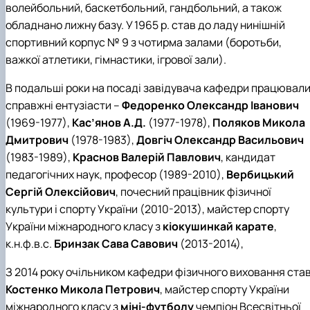
волейбольний, баскетбольний, гандбольний, а також
обладнано лижну базу. У 1965 р. став до ладу нинішній
спортивний корпус № 9 з чотирма залами (боротьби,
важкої атлетики, гімнастики, ігрової зали).
В подальші роки на посаді завідувача кафедри працювал
справжні ентузіасти –
Федоренко Олександр Іванович
(1969-1977),
Кас’янов А.Д.
(1977-1978),
Поляков Микола
Дмитрович
(1978-1983),
Довгіч Олександр Васильович
(1983-1989),
Краснов Валерій Павлович
, кандидат
педагогічних наук, професор (1989-2010),
Вербицький
Сергій Олексійович
, почесний працівник фізичної
культури і спорту України (2010-2013), майстер спорту
України міжнародного класу з
кіокушинкай карате
,
к.н.ф.в.с.
Бринзак Сава Савович
(2013-2014),
З 2014 року очільником кафедри фізичного виховання ста
Костенко Микола Петрович
, майстер спорту України
міжнародного класу з
міні-футболу
чемпіон Всесвітньої