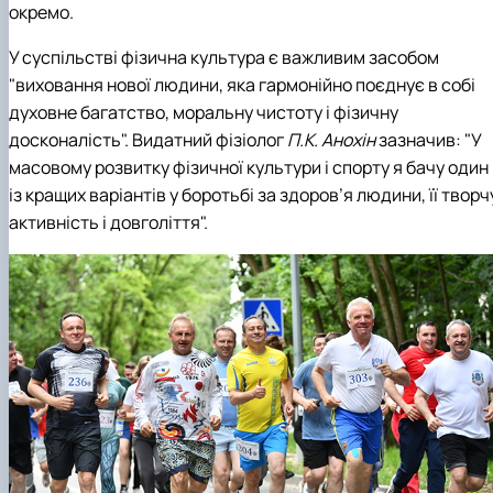
окремо.
У суспільстві фізична культура є важливим засобом
"виховання нової людини, яка гармонійно поєднує в собі
духовне багатство, моральну чистоту і фізичну
досконалість". Видатний фізіолог
П.К. Анохін
зазначив: "У
масовому розвитку фізичної культури і спорту я бачу один
із кращих варіантів у боротьбі за здоров’я людини, її творч
активність і довголіття".