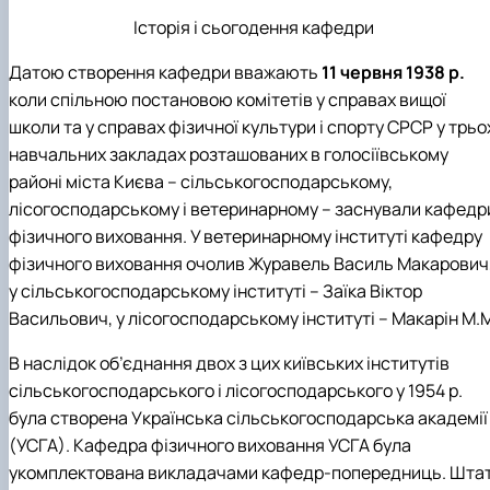
Історія і сьогодення кафедри
Датою створення кафедри вважають
11 червня 1938 р.
коли спільною постановою комітетів у справах вищої
школи та у справах фізичної культури і спорту СРСР у трьо
навчальних закладах розташованих в голосіївському
районі міста Києва – сільськогосподарському,
лісогосподарському і ветеринарному – заснували кафедр
фізичного виховання. У ветеринарному інституті кафедру
фізичного виховання очолив Журавель Василь Макарович
у сільськогосподарському інституті – Заїка Віктор
Васильович, у лісогосподарському інституті – Макарін М.
В наслідок об’єднання двох з цих київських інститутів
сільськогосподарського і лісогосподарського у 1954 р.
була створена Українська сільськогосподарська академії
(УСГА). Кафедра фізичного виховання УСГА була
укомплектована викладачами кафедр-попередниць. Шта