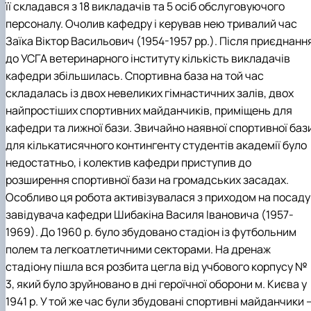
її складався з 18 викладачів та 5 осіб обслуговуючого
персоналу. Очолив кафедру і керував нею тривалий час
Заїка Віктор Васильович (1954-1957 рр.). Після приєднанн
до УСГА ветеринарного інституту кількість викладачів
кафедри збільшилась. Спортивна база на той час
складалась із двох невеликих гімнастичних залів, двох
найпростіших спортивних майданчиків, приміщень для
кафедри та лижної бази. Звичайно наявної спортивної баз
для кількатисячного контингенту студентів академії було
недостатньо, і колектив кафедри приступив до
розширення спортивної бази на громадських засадах.
Особливо ця робота активізувалася з приходом на посаду
завідувача кафедри Шибакіна Василя Івановича (1957-
1969). До 1960 р. було збудовано стадіон із футбольним
полем та легкоатлетичними секторами. На дренаж
стадіону пішла вся розбита цегла від учбового корпусу №
3, який було зруйновано в дні героїчної оборони м. Києва у
1941 р. У той же час були збудовані спортивні майданчики 