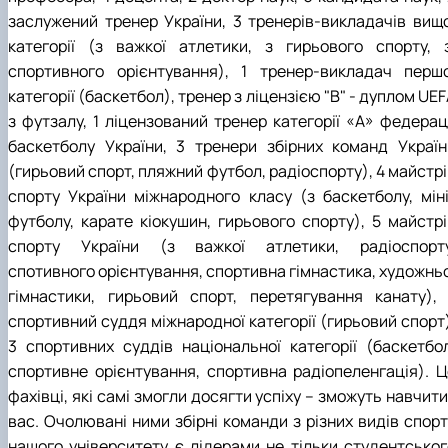
заслужений тренер України, 3 тренерів-викладачів вищо
категорії (з важкої атлетики, з гирьового спорту, з
спортивного орієнтування), 1 тренер-викладач першо
категорії (баскетбол), тренер з ліцензією "В" - дуплом UE
з футзалу, 1 ліцензований тренер категорії «А» федераці
баскетболу України, 3 тренери збірних команд Україн
(гирьовий спорт, пляжний футбол, радіоспорту), 4 майстр
спорту України міжнародного класу (з баскетболу, міні
футболу, карате кіокушин, гирьового спорту), 5 майстрі
спорту України (з важкої атлетики, радіоспорту
спотивного орієнтування, спортивна гімнастика, художньо
гімнастики, гирьовий спорт, перетягування канату), 
спортивний суддя міжнародної категорії (гирьовий спорт)
3 спортивних суддів національної категорії (баскетбол
спортивне орієнтування, спортивна радіопеленгація). Ц
фахівці, які самі змогли досягти успіху – зможуть навчити
вас. Очолювані ними збірні команди з різних видів спорт
нашого університету є лідерами не тільки студентськог