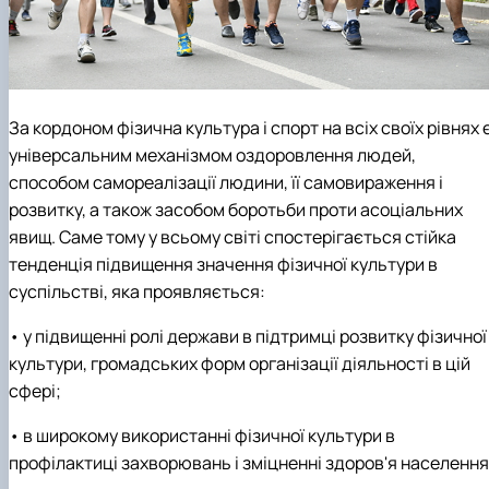
За кордоном фізична культура і спорт на всіх своїх рівнях 
універсальним механізмом оздоровлення людей,
способом самореалізації людини, її самовираження і
розвитку, а також засобом боротьби проти асоціальних
явищ. Саме тому у всьому світі спостерігається стійка
тенденція підвищення значення фізичної культури в
суспільстві, яка проявляється:
• у підвищенні ролі держави в підтримці розвитку фізичної
культури, громадських форм організації діяльності в цій
сфері;
• в широкому використанні фізичної культури в
профілактиці захворювань і зміцненні здоров'я населення