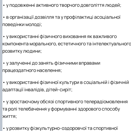
• у подовженні активного творчого довголіття людей;
• в організації дозвілля та у профілактиці асоціальної
поведінки молоді;
• у використанні фізичного виховання як важливого
компонента морального, естетичного та інтелектуальног
розвитку людини;
• у залученні до занять фізичними вправами
працездатного населення;
• у використанні фізичної культури в соціальній і фізичній
адаптації інвалідів, дітей-сиріт;
• у зростаючому обсязі спортивного телерадіомовлення
та ролі телебачення у формуванні здорового способу
життя;
• у розвитку фізкультурно-оздоровчої та спортивної