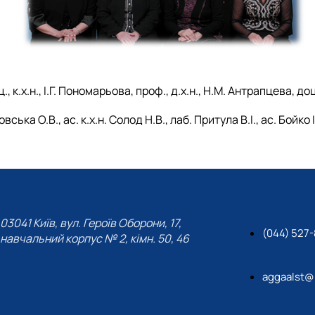
к.х.н., І.Г. Пономарьова, проф., д.х.н., Н.М. Антрапцева, доц.
ська О.В., ас. к.х.н. Солод Н.В., лаб. Притула В.І., ас. Бойко І.Я
03041 Київ, вул. Героїв Оборони, 17,
(044) 527
навчальний корпус № 2, кімн. 50, 46
aggaalst@