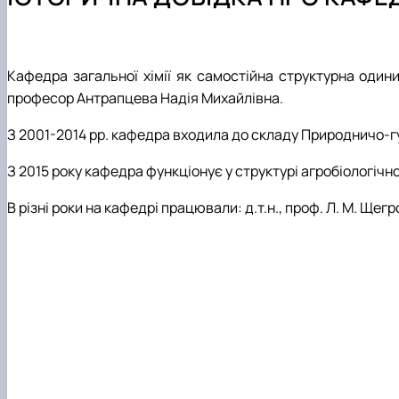
Структурні підрозділи кафедри
Навчальне стажування в Китаї
Студентський науковий гурток "Органічна та біооргані
Профорієнтаційна робота кафедри
Студентський науковий гурток "Зелена хімія"
Культурно-виховна робота
Студентський науковий гурток «Електрохімічні систе
Студентський науковий гурток "Органічна хімія в сіль
Кафедра загальної хімії як самостійна структурна один
Студентський науковий гурток "Антиоксиданти в харч
професор Антрапцева Надія Михайлівна.
Студентський науковий гурток „Метали та полімери в
З 2001-2014 рр. кафедра входила до складу Природничо-г
Студентський науковий гурток «ЕКОЛАБОРАТОРІЯ: Х
Студентський науковий гурток «Екологічна хімія»
З 2015 року кафедра функціонує у структурі агробіологічн
В різні роки на кафедрі працювали: д.т.н., проф. Л. М. Щегров, 