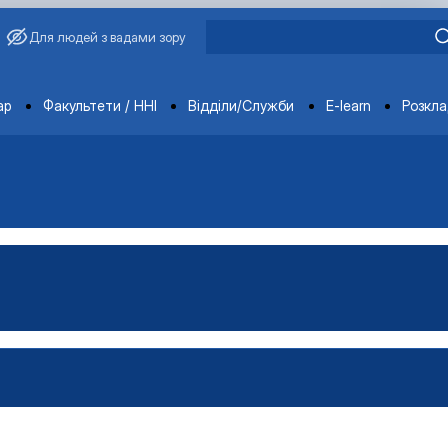
Для людей з вадами зору
ments
ар
Факультети / ННІ
Відділи/Служби
E-learn
Розкл