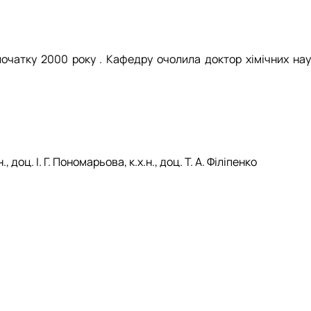
початку 2000 року . Кафедру очолила доктор хімічних нау
, доц. І. Г. Пономарьова, к.х.н., доц. Т. А. Філіпенко