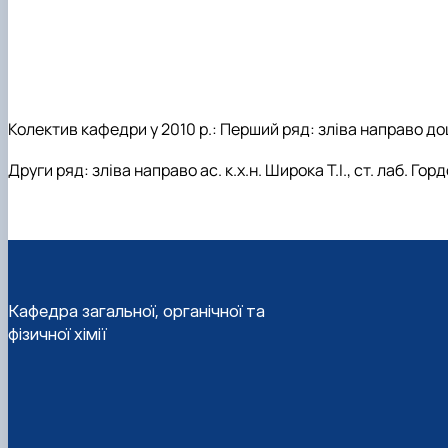
Колектив кафедри у 2010 р.: Перший ряд: зліва направо доц., 
Други ряд: зліва направо ас. к.х.н. Широка Т.І., ст. лаб. Гордов
Кафедра загальної, органічної та
фізичної хімії