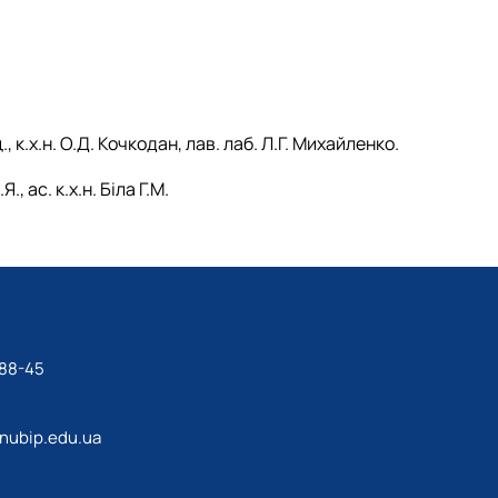
, к.х.н. О.Д. Кочкодан, лав. лаб. Л.Г. Михайленко.
., ас. к.х.н. Біла Г.М.
-88-45
nubip.edu.ua