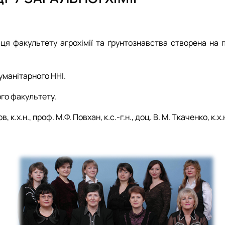
чна хімія"
ми»
ському господарстві"
иця факультету агрохімії та ґрунтознавства створена на 
овій промисловості"
 машинобудуванні ”
уманітарного ННІ.
ІМІЯ РОСЛИН»
ого факультету.
к.х.н., проф. М.Ф. Повхан, к.с.-г.н., доц. В. М. Ткаченко, к.х.н.