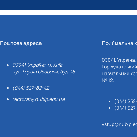
Поштова адреса
Приймальна к
03041, Україна, 
03041, Україна, м. Київ,
Горіхуватський 
вул. Героїв Оборони, буд. 15.
навчальний кор
№ 12.
(044) 527-82-42
rectorat@nubip.edu.ua
(044) 258
(044) 527
vstup@nubip.e