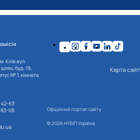
омісія
м. Київ вул.
шлях, буд. 19,
Карта сайт
пус № 1, кімната
-42-63
Офіційний портал сайту
-83-08
© 2026 НУБІП Україна
du.ua