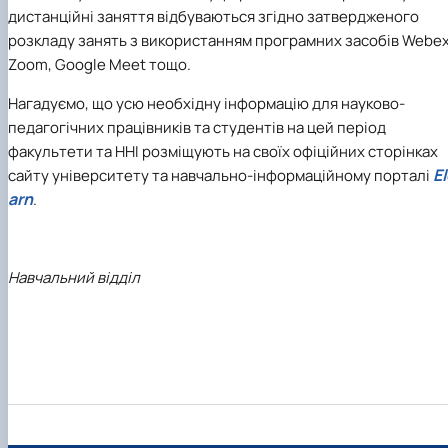
дистанційні заняття відбуваються згідно затвердженого
розкладу занять з використанням програмних засобів Webex
Zoom, Google Meet тощо.
Нагадуємо, що усю необхідну інформацію для науково-
педагогічних працівників та студентів на цей період
факультети та ННІ розміщують на своїх офіційних сторінках
E
сайту університету та навчально-інформаційному порталі
arn
.
Навчальний відділ