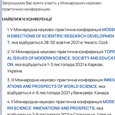
Запрошуємо Вас взяти участь у Міжнародних науково-
практичних конференціях
НАЙБЛИЖЧІ КОНФЕРЕНЦІЇ
V Міжнародна науково-практична конференція
MODE
N DIRECTIONS OF SCIENTIFIC RESEARCH DEVELOPMEN
T
, яка відбудеться 28-30 жовтня 2021 в Чикаго, США
IV Міжнародна науково-практична конференція
TOPI
AL ISSUES OF MODERN SCIENCE, SOCIETY AND EDUCAT
ON
, яка відбудеться 1-3 листопада 2021 в Харкові,
Україна
III Міжнародна науково-практична конференція
INNO
ATIONS
AND
PROSPECTS
OF
WORLD
SCIENCE
, яка
відбудеться 4-6 листопада 2021 у Ванкувері, Канада
II Міжнародна науково-практична конференція
MODE
RN SCIENCE: INNOVATIONS AND PROSPECTS
, яка
відбудеться 7-9 листопада 2021 в Стокгольмі, Швеція