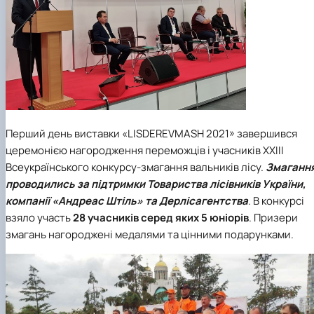
Перший день виставки «LISDEREVMASH 2021» завершився
церемонією нагородження переможців і учасників XXIII
Всеукраїнського конкурсу-змагання вальників лісу.
Змаганн
проводились за підтримки Товариства лісівників України,
компанії
«Андреас Штіль» та Дерлісагентства
. В конкурсі
взяло участь
28 учасників серед яких 5 юніорів
. Призери
змагань нагороджені медалями та цінними подарунками.