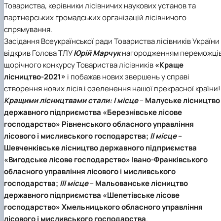
Товариства, керівники лісівничих наукових установ та
партнерських громадських організацій лісівничого
спрямування.
Засідання Всеукраїнської ради Товариства лісівників України
відкрив Голова ТЛУ
Юрій Марчук
нагородженням переможці
щорічного конкурсу Товариства лісівників
«Краще
лісництво-2021»
і побажав нових звершень у справі
створення нових лісів і озеленення нашої прекрасної країни!
Кращими лісництвами стали: І місце
–
Малуське лісництво
державного підприємства «Березнівське лісове
господарство» Рівненського обласного управління
лісового і мисливського господарства;
ІІ місце
–
Шевченківське лісництво державного підприємства
«Вигодське лісове господарство» Івано-Франківського
обласного управління лісового і мисливського
господарства;
ІІІ місце
–
Мальованське лісництво
державного підприємства «Шепетівське лісове
господарство» Хмельницького обласного управління
лісового і мисливського господарства
.