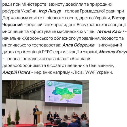
ради при Міністерстві захисту довкілля та природних
ресурсів України,
Ігор Лицур
– голова Громадської ради при
Державному комітеті лісового господарства України,
Віктор
Червоний
– перший віце-президент Всеукраїнської асоціації
мисливців та користувачів мисливських угідь,
Тетяна Касіч
–
начальник Херсонського обласного управління лісового та
мисливського господарства;
Алла Оборська
– виконавчий
директор Асоціації PEFC сертифікації в Україні,
Микола Когу
– голова громадської організації «Асоціація
деревообробників та лісозаготівельників Львівщини»,
Андрій Плига
– керівник напряму «Ліси» WWF України.