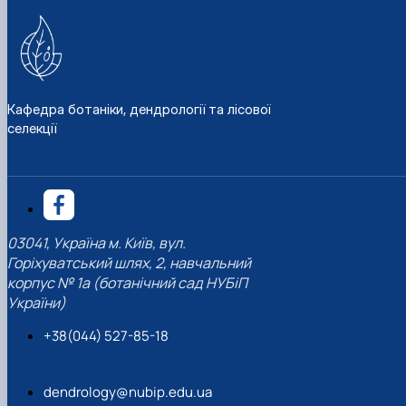
Кафедра ботаніки, дендрології та лісової
селекції
03041, Україна м. Київ, вул.
Горіхуватський шлях, 2, навчальний
корпус № 1а (ботанічний сад НУБіП
України)
+38(044) 527-85-18
dendrology@nubip.edu.ua