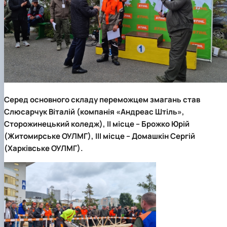
Серед основного складу переможцем змагань став
С
люсарчук Віталій (компанія «Андреас Штіль»,
Сторожинецький коледж)
,
ІІ місце – Брожко Юрій
(Житомирське ОУЛМГ)
,
ІІІ місце – Домашкін Сергій
(Харківське ОУЛМГ)
.