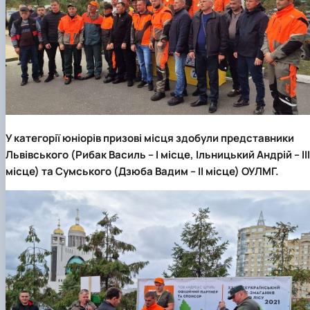
У категорії юніорів призові місця здобули представники
Львівського (Рибак Василь – І місце, Ільницький Андрій – ІІІ
місце)
та
Сумського (Дзюба Вадим – ІІ місце) ОУЛМГ.