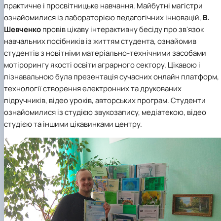
практичне і просвітницьке навчання. Майбутні магістри
ознайомилися із лабораторією педагогічних інновацій,
В.
Шевченко
провів цікаву інтерактивну бесіду про зв'язок
навчальних посібників із життям студента, ознайомив
студентів з новітніми матеріально-технічними засобами
мотірорингу якості освіти аграрного сектору. Цікавою і
пізнавальною була презентація сучасних онлайн платформ,
технології створення електронних та друкованих
підручників, відео уроків, авторських програм. Студенти
ознайомилися із студією звукозапису, медіатекою, відео
студією та іншими цікавинками центру.