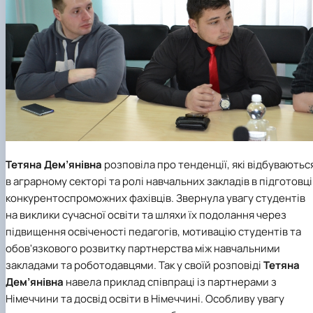
Тетяна Дем’янівна
розповіла про тенденції, які відбуваютьс
в аграрному секторі та ролі навчальних закладів в підготовці
конкурентоспроможних фахівців. Звернула увагу студентів
на виклики сучасної освіти та шляхи їх подолання через
підвищення освіченості педагогів, мотивацію студентів та
обов'язкового розвитку партнерства між навчальними
закладами та роботодавцями. Так у своїй розповіді
Тетяна
Дем’янівна
навела приклад співпраці із партнерами з
Німеччини та досвід освіти в Німеччині. Особливу увагу