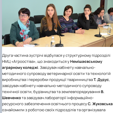
Друга частина зустрічі відбулася у структурному підрозділі
НМЦ «Агроостіва»
, що знаходиться у
Немішаєвському
аграрному коледжі
. Завідувач кабінету навчально-
методичного супроводу ветеринарної освіти та технологій
виробництва і переробки продукції тваринництва
Т. Дудус
,
завідувач кабінету навчально-методичного супроводу
технічної освіти, будівництва та землевпорядкування
В
.
Шевченко
та завідувач лабораторії інформаційно-
ресурсного забезпечення освітнього процесу
С. Жуковська
ознайомили з роботою своїх підрозділів та організувала