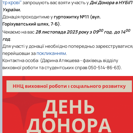
тр крові"
запрошують вас взяти участь у
Дні Донора в НУБіП
України.
Донація проходитиме у
г
уртожитку №11 (вул.
Горіхуватський шлях, 7-Б)
.
00
00
Чекаємо на вас
28 листопада 2023 року
з 09
год. до 14
год
.
Для участі у донації необхідно попередньо зареєструватися
покликанням
перейшовши за
.
Контактна особа: (Дарина Атякшева - фахівець відділу
виховної роботи та студентських справ 050-514-86-63).