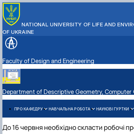
NATIONAL UNIVERSITY OF LIFE AND ENV
OF UKRAINE
Faculty of Design and Engineering
Department of Descriptive Geometry, Computer 
ПРО КАФЕДРУ
НАВЧАЛЬНА РОБОТА
НАУКОВІ ГУРТКИ
Історія кафедри
Робочі програми
Віртуальна, доповнена та змішана реальність
Співробітники кафедри
Зв'язки з підприємствами
Комп'ютерна графіка та твердотільне моделювання
До 16 червня необхідно скласти робочі п
CAD-технології для конструкторів