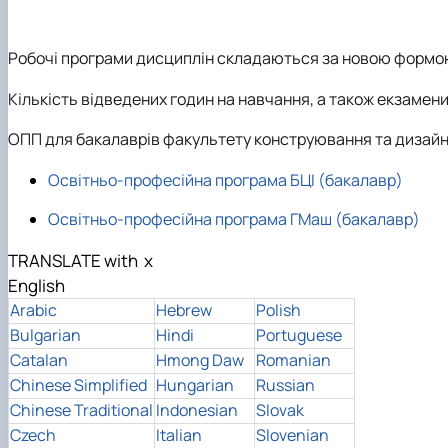
Дизайн в агропромисловому комплексі
Робочі програми дисциплін складаються за новою формою, 
Кількість відведених годин на навчання, а також екзамен
ОПП для бакалаврів факультету конструювання та дизай
Освітньо-професійна програма БЦІ (бакалавр)
Освітньо-професійна програма ГМаш (бакалавр)
TRANSLATE with
x
English
Arabic
Hebrew
Polish
Bulgarian
Hindi
Portuguese
Catalan
Hmong Daw
Romanian
Chinese Simplified
Hungarian
Russian
Chinese Traditional
Indonesian
Slovak
Czech
Italian
Slovenian