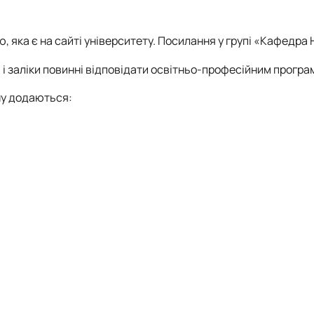
яка є на сайті університету. Посилання у групі «Кафедра 
и і заліки повинні відповідати освітньо-професійним прогр
ну додаються: