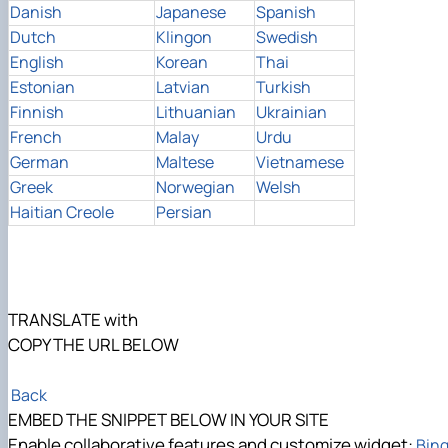
Danish
Japanese
Spanish
Dutch
Klingon
Swedish
English
Korean
Thai
Estonian
Latvian
Turkish
Finnish
Lithuanian
Ukrainian
French
Malay
Urdu
German
Maltese
Vietnamese
Greek
Norwegian
Welsh
Haitian Creole
Persian
TRANSLATE with
COPY THE URL BELOW
Back
EMBED THE SNIPPET BELOW IN YOUR SITE
Enable collaborative features and customize widget:
Bing