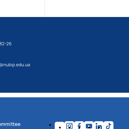
-82-26
a@nubip.edu.ua
ommittee