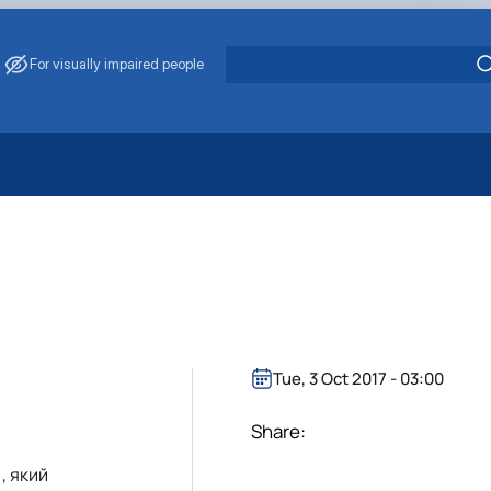
For visually impaired people
 Energy Saving
ark Management
. Muzychenko
es of Eco-Safe and Organic Products
s
echanisation
Tue, 3 Oct 2017 - 03:00
Share:
), який