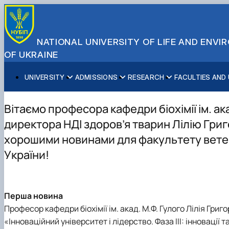
NATIONAL UNIVERSITY OF LIFE AND ENV
OF UKRAINE
UNIVERSITY
ADMISSIONS
RESEARCH
FACULTIES AND
About NUBiP
Academic Programs
Research Excellence
Educational and Research Institutes
Partnerships
Faculties and Units
Leadership & Governance
Cultural Diversity
Research Infrastructure
Faculties
International Projects
University Offices
Вітаємо професора кафедри біохімії ім. ак
Campus & Facilities
International Student Support
Projects
Educational & Research Farms
Erasmus+ Mobility
Press Service
директора НДІ здоров’я тварин Лілію Гри
Distinguished Community
About Ukraine and Kyiv
Publications & Journals
Research Institutes
International Relations Office
хорошими новинами для факультету вете
Commitments
Student Life
Legal Framework
Regional Colleges and Institutes
International Projects Office
України!
Patent & Licensing
International Students Office
Science for Business
Перша новина
Професор кафедри біохімії ім. акад. М.Ф. Гулого Лілія Гри
«Інноваційний університет і лідерство. Фаза IIІ: інновації 