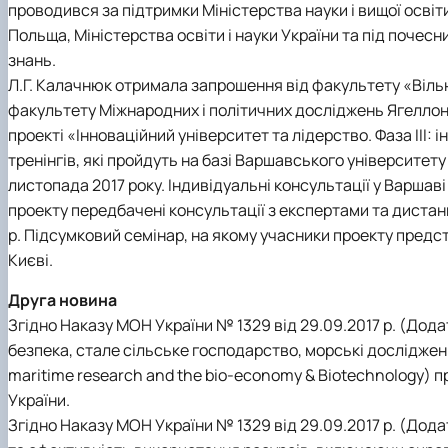
проводився за підтримки Міністерства науки і вищої осві
Польща, Міністерства освіти і науки України та під почес
знань.
Л.Г. Калачнюк отримала запрошення від факультету «Вільн
факультету Міжнародних і політичних досліджень Ягеллонсь
проекті «Інноваційний університет та лідерство. Фаза III: 
тренінгів, які пройдуть на базі Варшавського університету 
листопада 2017 року. Індивідуальні консультації у Варшаві
проекту передбачені консультації з експертами та дистанц
р. Підсумковий семінар, на якому учасники проекту предст
Києві.
Друга новина
Згідно Наказу МОН України № 1329 від 29.09.2017 р. (Дод
безпека, стале сільське господарство, морські дослідження
maritime research and the bio-economy & Biotechnology) 
України.
Згідно Наказу МОН України № 1329 від 29.09.2017 р. (Дод