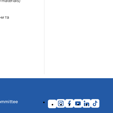
 materials)
ни та
ommittee