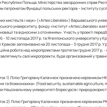
Mechanical and Technological Faculty
Nizhyn Professional College
ти Республіки Польща, Міністерства закордонних справ Респ
Faculty of Plant Protection, Biotechnology and Ecology
Prybrezhne Agrarian College
ним патронатом Фундації польських ректорів – Інституту сус
Rivne Professional College
Zalishchyky Professional College named after Ye. Khraplivyi
их мистецтв і наук» («Artes Liberales») Варшавського унів
кого університету, фонду «Інститут «Artes Liberales» взят
інновації та відносини з оточенням». Участь у проекті перед
6 - 10 листопада 2017 р. та Ягеллонського університету у Кра
 і Кракові заплановано на 20 листопада – 3 грудня 2017 р. У
ійна робота над мікропроектами протягом грудня 2017 р. - 
авлятимуть свої мікропроекти, буде організований у травні 
аток 1) Лілію Григорівну Калачнюк призначено керівником 
 та біоекономіка» (Food security, sustainable agriculture, 
при Національному університеті біоресурсів і природокорис
аток 2) Лілію Григорівну Калачнюк призначено керівником Р