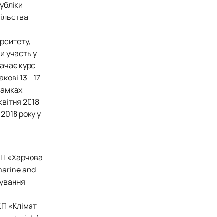
убліки
пільства
ерситету,
и участь у
бачає курс
кові 13 - 17
 рамках
квітня 2018
2018 року у
НКП «Харчова
marine and
тування
КП «Клімат