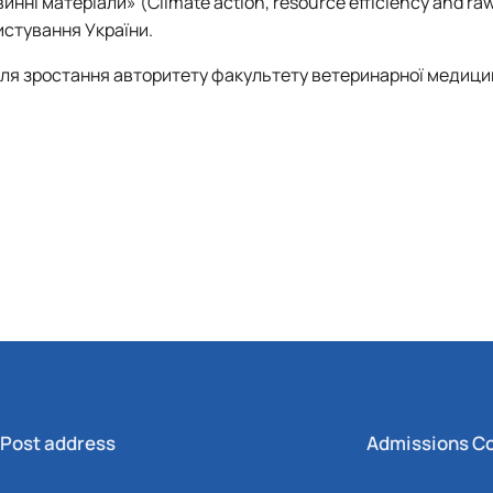
ні матеріали» (Climate action, resource efficiency and raw
истування України.
для зростання авторитету факультету ветеринарної медици
Post address
Admissions C