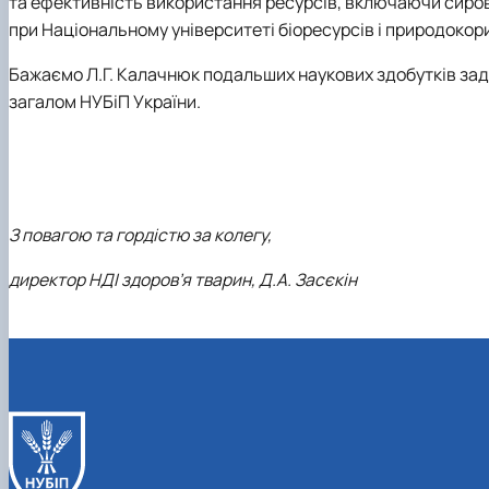
та ефективність використання ресурсів, включаючи сировин
при Національному університеті біоресурсів і природокор
Бажаємо Л.Г. Калачнюк подальших наукових здобутків за
загалом НУБіП України.
З повагою та гордістю за колегу,
директор НДІ здоров’я тварин, Д.А. Засєкін