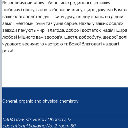
Возвеличуючи жінку – берегиню родинного затишку –
Студентський науковий гурток «ЕКОЛАБОРАТОРІЯ
ХІМІЯ РОСЛИН»
люблячу і ніжну, вірну та безкорисливу, щиро дякуємо
В
ам за
Студентський науковий гурток «Екологічна хімія»
ваше благородство душі, силу духу, плідну працю на рідній
землі, невтомні руки та чуйне серце.
Нехай у ваших оселях
завжди панують мир і злагода, добро і достаток, надія і щира
любов!
Міцного вам здоров’я, щастя, добробуту, щедрої долі
чудового весняного настрою та Божої благодаті на довгі
роки!
General, organic and physical chemistry
03041 Kyiv, str. Heroiv Oborony, 17,
educational building No. 2, room 50,