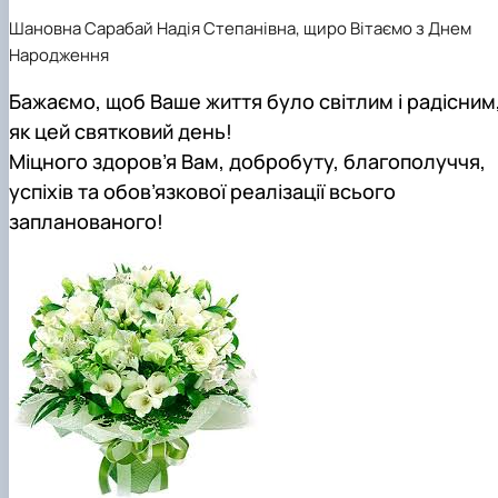
Шановна Сарабай Наді
я
Степанівн
а
, щиро
Вітаємо з Днем
Народження
Бажаємо, щоб Ваше життя було світлим і радісним
як цей святковий день!
Міцного здоров’я Вам, добробуту, благополуччя,
успіхів
та обов’язкової реалізації всього
запланованого!