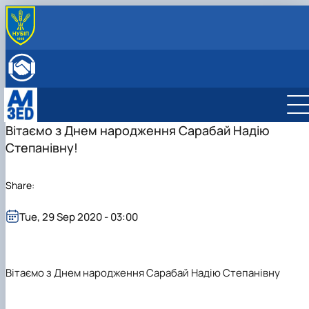
ABOUT THE DEPARTMENT
History
INTERNATIONAL ACTIVITIES
Mission and tasks
International activities
ENROLLMENT
Staff of the department
European Green Deal
Bachelor's degree
Project DAAD
Master's degree
International business management
Вітаємо з Днем народження Сарабай Надію
DigiAgrar_UA
Management
Administrative management
Степанівну!
AgriWork_UA
Logistics
Management of International Activity
Share:
Tue, 29 Sep 2020 - 03:00
Вітаємо з Днем народження
Сарабай Надію Степанівну