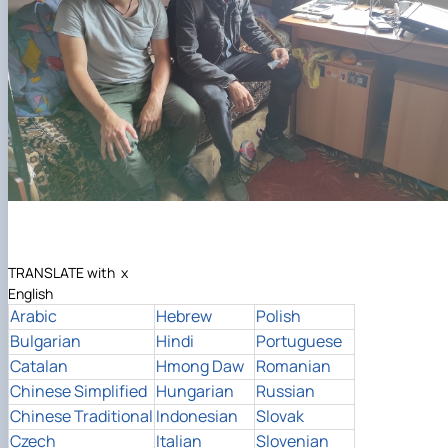
TRANSLATE with
x
English
Arabic
Hebrew
Polish
Bulgarian
Hindi
Portuguese
Catalan
Hmong Daw
Romanian
Chinese Simplified
Hungarian
Russian
Chinese Traditional
Indonesian
Slovak
Czech
Italian
Slovenian