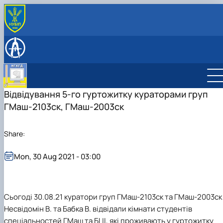
ПРО КАФЕДРУ
Історія кафедри
НАВЧАЛЬНА РОБОТА
Співробітники кафедри
Робочі програми
НАУКОВІ ГУРТКИ
Зв'язки з підприємствами
Віртуальна, доповнена та змішана реальність
НАУКОВА РОБОТА
Комп'ютерна графіка та твердотільне
Відвідування 5-го гуртожитку кураторами груп
моделювання
ГМаш-2103ск, ГМаш-2003ск
CAD-технології для конструкторів
Дизайн в агропромисловому комплексі
Share:
Mon, 30 Aug 2021 - 03:00
Сьогоді 30.08.21 куратори груп ГМаш-2103ск та ГМаш-2003ск
Несвідомін В. та Бабка В. відвідали кімнати студентів
спеціальностей ГМаш та БЦІ, які проживають у гуртожитку