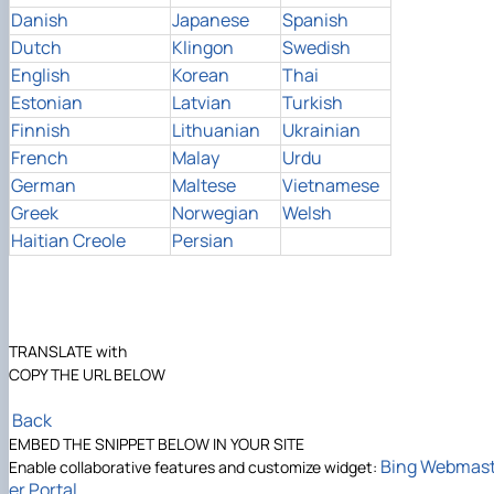
Danish
Japanese
Spanish
Dutch
Klingon
Swedish
English
Korean
Thai
Estonian
Latvian
Turkish
Finnish
Lithuanian
Ukrainian
French
Malay
Urdu
German
Maltese
Vietnamese
Greek
Norwegian
Welsh
Haitian Creole
Persian
TRANSLATE with
COPY THE URL BELOW
Back
EMBED THE SNIPPET BELOW IN YOUR SITE
Bing Webmas
Enable collaborative features and customize widget:
er Portal