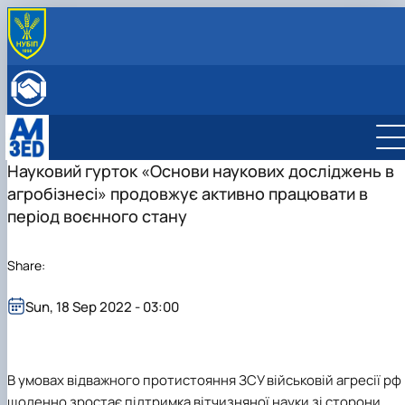
ABOUT THE DEPARTMENT
History
INTERNATIONAL ACTIVITIES
Mission and tasks
International activities
ENROLLMENT
Staff of the department
European Green Deal
Bachelor's degree
Project DAAD
Master's degree
International business management
Науковий гурток «Основи наукових досліджень в
DigiAgrar_UA
Management
Administrative management
агробізнесі» продовжує активно працювати в
AgriWork_UA
Logistics
Management of International Activity
період воєнного стану
Share:
Sun, 18 Sep 2022 - 03:00
В умовах відважного протистояння ЗСУ військовій агресії рф
щоденно зростає підтримка вітчизняної науки зі сторони