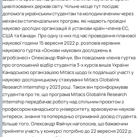
цивілізованих держав світу. Чільне місце тут посідає
допомога українським студентам та молодим вченим через
механізм стипендіальних програм, які надають провідні
науково-дослідні організацій й установи країн-членів ЄС,
США та Канади. Про одну із них під час проведення планової
наукової години 15 вересня 2022 р. розповів керівник
наукового гуртка «Основи наукових досліджень в
агробізнесі» Олександр Файчук. Він повідомив членів гуртка
про оголошений відбір студентів 3-х курсів вишів України
Канадською організацією
Mitacs
щодо їх подальшої участі у
науково-дослідницькому стажуванні Mitacs Globalink
Research Internship у 2023 році. Також він проінформував
студентів про те, що програма Mitacs Globalink Research
Internship передбачає роботу над спільним проєктом з
професором канадського університету, враховуючи наукові
інтереси, знання та попередньо отриманий досвід студента
Більше того, Олександр Файчук наголосив, що бажаючим
прийняти участь у конкурсі потрібно до 22 вересня 2022 р.