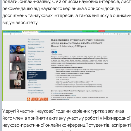
подати: онлайн-заявку,
CV
з описом наукових інтересів, лист
рекомендацію від наукового керівника з описом досвіду
досліджень та наукових інтересів, а також виписку з оцінкам
від університету.
У другій частині наукової години керівник гуртка закликав
його членів прийняти активну участь у роботі
V
Міжнародної
науково-практичної онлайн конференції студентів, аспірант