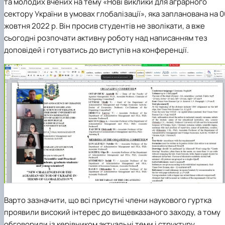
та молодих вчених на тему «Нові виклики для аграрного
сектору України в умовах глобалізації», яка запланована на 0
жовтня 2022 р. Він просив студентів не зволікати, а вже
сьогодні розпочати активну роботу над написанням тез
доповідей і готуватись до виступів на конференції.
Варто зазначити, що всі присутні члени наукового гуртка
проявили високий інтерес до вищевказаного заходу, а тому
обговорили із керівником актуальні теми і структуру