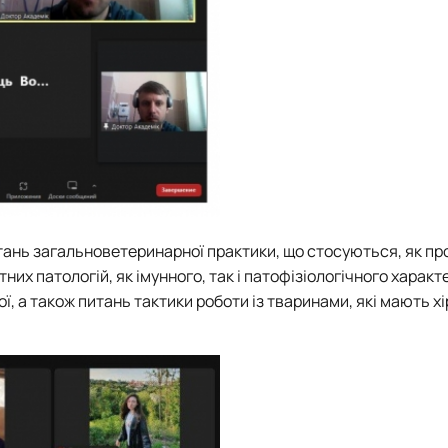
тань загальноветеринарної практики, що стосуються, як пр
их патологій, як імунного, так і патофізіологічного характ
ї, а також питань тактики роботи із тваринами, які мають хі