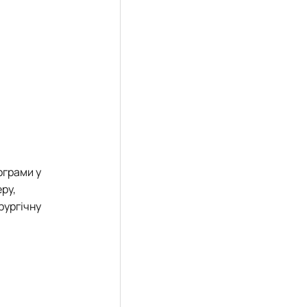
ограми у
еру,
рургічну