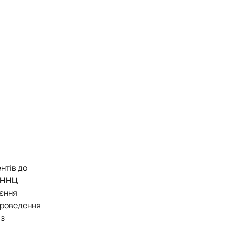
нтів до
ННЦ
оєння
проведення
із