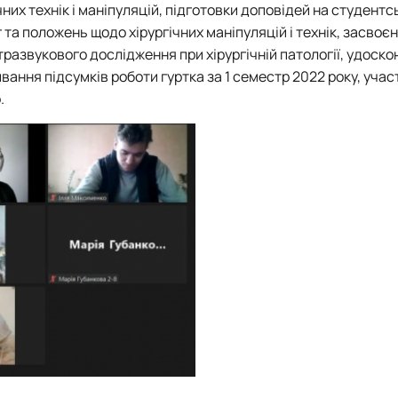
их технік і маніпуляцій, підготовки доповідей на студентс
а положень щодо хірургічних маніпуляцій і технік, засвоє
развукового дослідження при хірургічній патології, удоск
вання підсумків роботи гуртка за 1 семестр 2022 року, учас
.