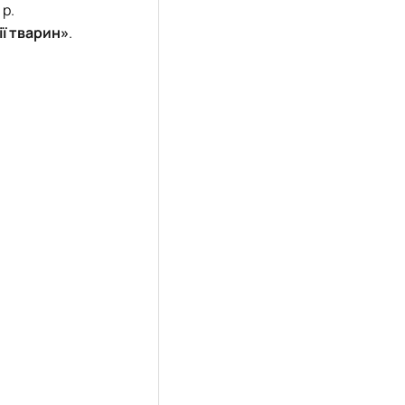
 р.
ії тварин»
.