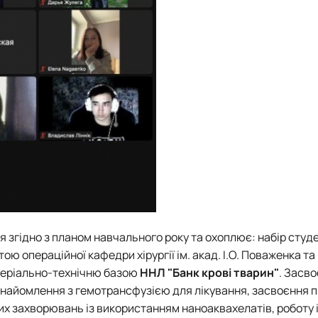
я згідно з планом навчального року та охоплює: набір студе
ю операційної кафедри хірургії ім. акад. І.О. Поваженка та
еріально-технічню базою
ННЛ "Банк крові тварин"
. Засв
знайомлення з гемотрансфузією для лікування, засвоєння 
них захворювань із використанням наноаквахелатів, роботу 