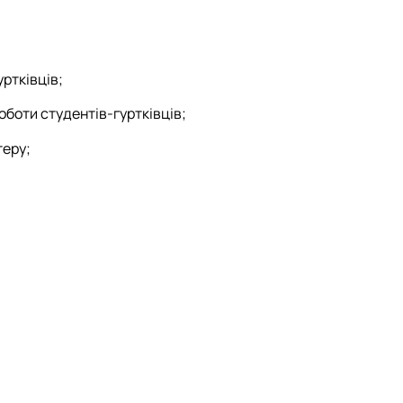
уртківців;
оботи студентів-гуртківців;
теру;