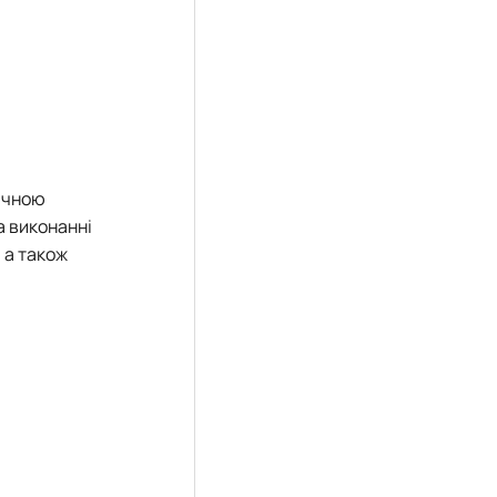
гічною
а виконанні
 а також