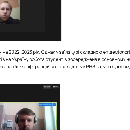
на 2022-2023 рік. Однак у зв’язку зі складною епідеміоло
стів на Україну робота студентів зосереджена в основному н
 онлайн-конференцій, які проходять в ВНЗ та за кордоном,