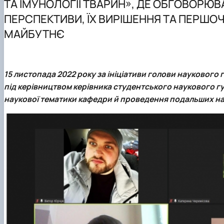
ТА ІМУНОЛОГІЇ ТВАРИН», ДЕ ОБГОВОРЮ
Conference proceedings
ПЕРСПЕКТИВИ, ЇХ ВИРІШЕННЯ ТА ПЕРШО
МАЙБУТНЄ
15 листопада 2022 року за ініціативи голови наукового
під керівництвом керівника студентського наукового г
наукової тематики кафедри й проведення подальших н