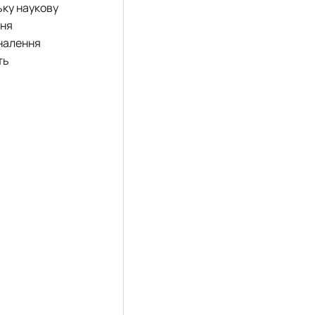
ьку наукову
ння
оналення
ть