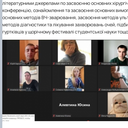
літературними джерелами по засвоєнню основних хірургічн
конференцію, ознайомлення та засвоєння основних вимог т
основних методів ВЧ-зварювання, засвоєння методів ульт
методів діагностики та лікування захворювань очей, підби
гуртківців у щорічному фестивалі студентської науки тощо