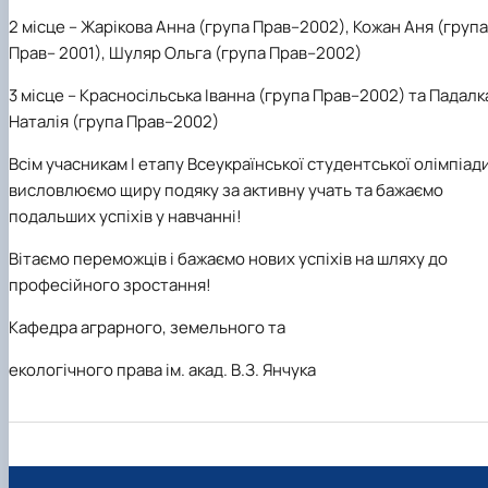
2 місце – Жарікова Анна (група Прав–2002), Кожан Аня (група
Прав– 2001), Шуляр Ольга (група Прав–2002)
3 місце – Красносільська Іванна (група Прав–2002) та Падалк
Наталія (група Прав–2002)
Всім учасникам І етапу Всеукраїнської студентської олімпіад
висловлюємо щиру подяку за активну учать та бажаємо
подальших успіхів у навчанні!
Вітаємо переможців і бажаємо нових успіхів на шляху до
професійного зростання!
Кафедра аграрного, земельного та
екологічного права ім. акад. В.З. Янчука