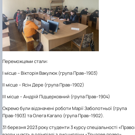
Переможцями стали:
І місце
– Вікторія Вакулюк (група Прав–1903)
ІІ місце
– Ясін Дере (група Прав–1902)
ІІІ місце
– Андрій Підцерковний (група Прав–1904)
Окремо були відзначені роботи Марії Заболотньої (група
Прав-1903) та Олега Кагало (група Прав–1902).
31 березня 2023 року
студенти 3 курсу спеціальності «Право
взяли участь в олімпіаді
з дисципліни «Трудове право»
,