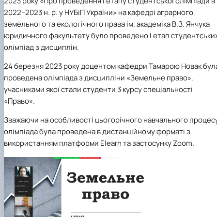
2023 року «Про проведення І етапу студентської олімпіади в
2022–2023 н. р. у НУБіП України» на кафедрі аграрного,
земельного та екологічного права ім. академіка В.З. Янчука
юридичного факультету було проведено І етап студентськи
олімпіад з дисциплін.
24 березня 2023 року
доцентом кафедри Тамарою Новак бул
проведена олімпіада
з дисципліни «Земельне право»
,
учасниками якої стали студенти 3 курсу спеціальності
«Право».
Зважаючи на особливості цьогорічного навчального процесу
олімпіада була проведена в дистанційному форматі з
використанням платформи Elearn та застосунку Zoom.