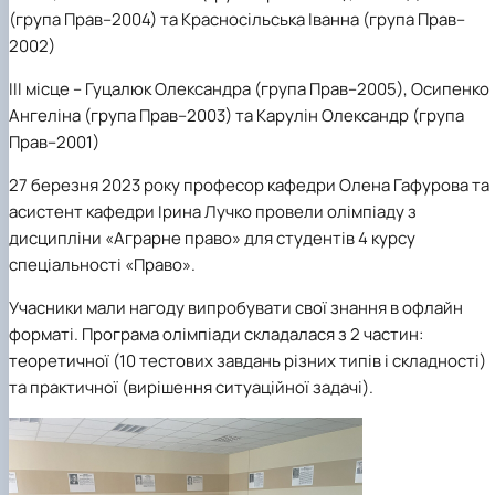
(група Прав–2004) та Красносільська Іванна (група Прав–
2002)
ІІІ місце
– Гуцалюк Олександра (група Прав–2005), Осипенко
Ангеліна (група Прав–2003) та Карулін Олександр (група
Прав–2001)
27 березня 2023 року
професор кафедри Олена Гафурова та
асистент кафедри Ірина Лучко провели олімпіаду
з
дисципліни «Аграрне право»
для студентів 4 курсу
спеціальності «Право».
Учасники мали нагоду випробувати свої знання в офлайн
форматі. Програма олімпіади складалася з 2 частин:
теоретичної (10 тестових завдань різних типів і складності)
та практичної (вирішення ситуаційної задачі).