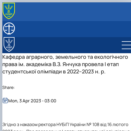
ПРО КАФЕДРУ
Історія кафедри
СКЛАД КАФЕДРИ
Нагороди кафедри
ОСВІТНІЙ ПРОЦЕС
Освітні програми
НАУКОВА РОБОТА
Організація освітнього процесу
Освітньо-професійна програма підготовки
Наукова робота кафедри
ПРАКТИЧНА ПІДГОТОВКА
Кафедра аграрного, земельного та екологічного
Навчально-методичне забезпечення
Бакалаврів
Сторінка аспіранта
права ім. академіка В.З. Янчука провела І етап
Освітньо-професійна програма підготовки
Студентська наукова робота
студентської олімпіади в 2022–2023 н. р.
Магістрів
Share:
Mon, 3 Apr 2023 - 03:00
Згідно з наказом ректора НУБіП України № 108 від 16 лютого