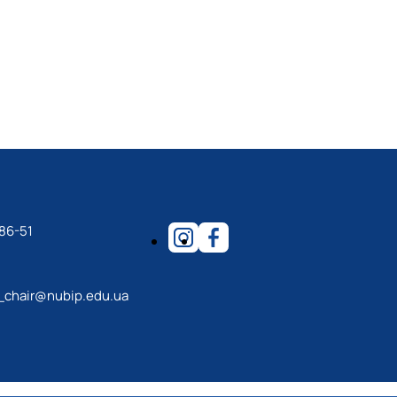
86-51
_chair@nubip.edu.ua