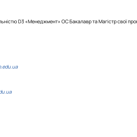
альністю D3 «Менеджмент» ОС Бакалавр та Магістр свої про
.edu.ua
du.ua