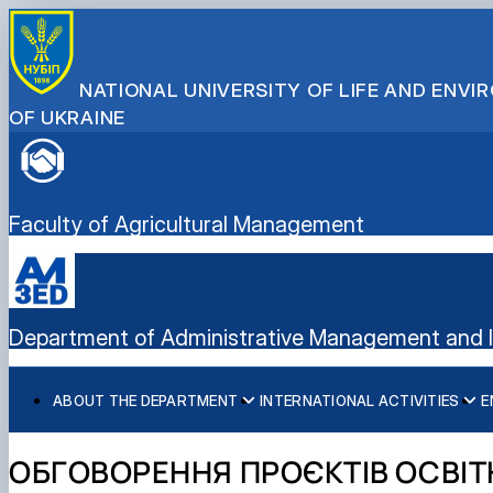
NATIONAL UNIVERSITY OF LIFE AND ENV
OF UKRAINE
Faculty of Agricultural Management
Department of Administrative Management and In
ABOUT THE DEPARTMENT
INTERNATIONAL ACTIVITIES
E
History
International activities
Bachelor's degree
Mission and tasks
European Green Deal
Master's degree
ОБГОВОРЕННЯ ПРОЄКТІВ ОСВІТ
Staff of the department
Project DAAD