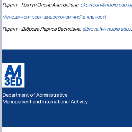
Гарант - Ковтун Олена Анатоліївна,
ekovtoun@nubip.edu.u
Менеджмент зовнішньоекономічної діяльності
Гарант - Діброва Лариса Василівна,
dibrova.lv@nubip.edu.
Department of Administrative
Management and International Activity