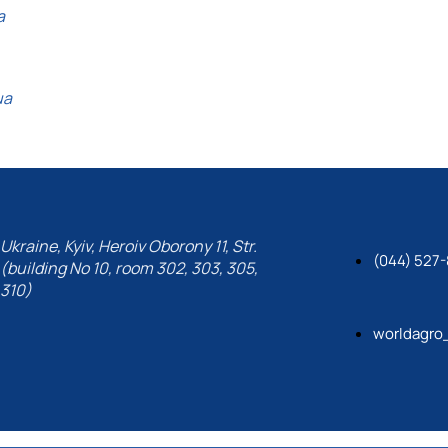
a
ua
Ukraine, Kyiv, Heroiv Oborony 11, Str.
(044) 527-
(building No 10, room 302, 303, 305,
310)
worldagro