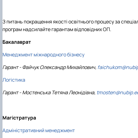
DigiAgrar_UA
AgriWork_UA
З питань покращення якості освітнього процесу за спеці
програм надсилайте гарантам відповідних ОП.
Бакалаврат
Менеджмент міжнародного бізнесу
Гарант - Файчук Олександр Михайлович,
faichukom@nubip
Логістика
Гарант - Мостенська Тетяна Леонідівна,
tmosten@nubip.e
Магістратура
Адміністративний менеджмент