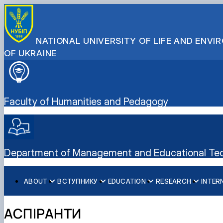
NATIONAL UNIVERSITY OF LIFE AND ENV
OF UKRAINE
Faculty of Humanities and Pedagogy
Department of Management and Educational Te
ABOUT
ВСТУПНИКУ
EDUCATION
RESEARCH
INTER
History
Спеціальності магістратури
Degree Programs
015 Професійна освіта - аспірантура
Leadership & Staff
Спеціальності аспірантури
Courses
Main research directions
АСПІРАНТИ
Як стати студентом?
Online training courses