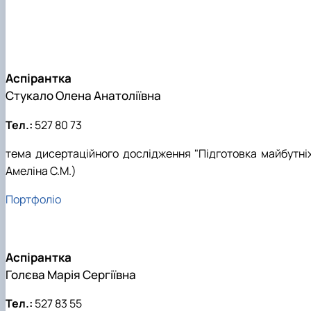
Чому НУБіП України – твій правильний вибір?
Practical training
Часті запитання та відповіді
Master's portfolios
Підготовка до ЄВІ
Підготовчі курси до НМТ
Аспірантка
Правила прийому 2026
Стукало Олена Анатоліївна
Контактні дані
Тел.:
527 80 73
тема дисертаційного дослідження "Підготовка майбутніх
Амеліна С.М.)
Портфоліо
Аспірантка
Голєва Марія Сергіївна
Тел.:
527 83 55