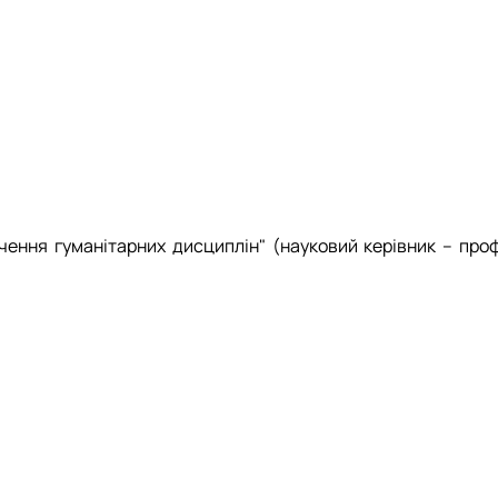
 соціальній сфері"
чення гуманітарних дисциплін" (науковий керівник – проф