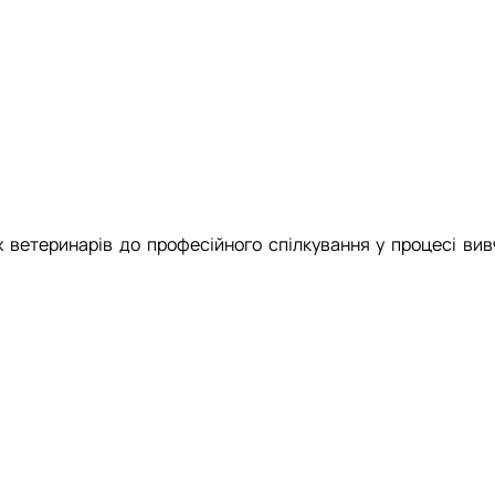
Управління закладом освіти (наукова)
Випускники
I10 "Соціальна робота та консультування" ОПП "Управління в
Обговорення освітніх програм
 ветеринарів до професійного спілкування у процесі вив