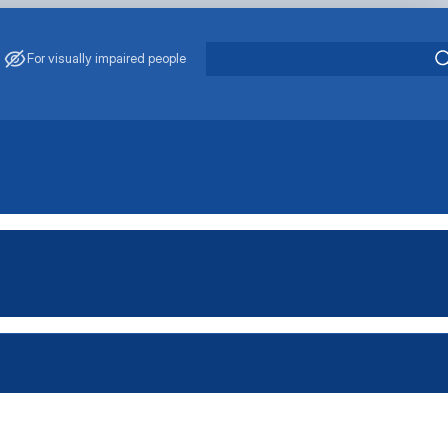
For visually impaired people
атура
стратура
істратура