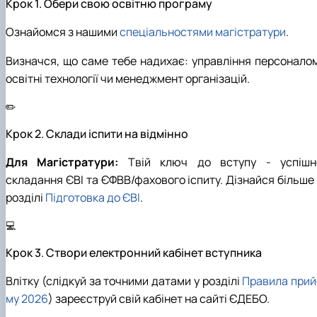
Крок 1. Обери свою освітню програму
Ознайомся з нашими
спеціальностями магістратури
.
Визначся, що саме тебе надихає: управління персоналом
освітні технології чи менеджмент організацій.
✏️
Крок 2. Склади іспити на відмінно
Для Магістратури:
Твій ключ до вступу - успішн
складання ЄВІ та ЄФВВ/фахового іспиту. Дізнайся більше 
розділі
Підготовка до ЄВІ
.
💻
Крок 3. Створи електронний кабінет вступника
Влітку (слідкуй за точними датами у розділі
Правила прий
му 2026
) зареєструй свій кабінет на сайті ЄДЕБО.