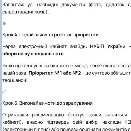
Завантаж усі необхідні документи (фото, додаток д
свідоцтва/диплома).
📝
Крок 4. Подай заяву та розстав пріоритети
Через електронний кабінет знайди:
НУБіП України 
обери нашу спеціальність.
Якщо претендуєш на бюджетне місце, обов'язково поста
нашій заяві
Пріоритет №1 або №2
- це суттєво збільшит
твої шанси!
✅
Крок 6. Виконай вимоги до зарахування
Отримавши рекомендацію (статус заяви зміниться 
кабінеті), вчасно підтвердь свій вибір, наклади КЕ
(електронний підпис) або привези оригінали документів д