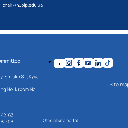
g_chair@nubip.edu.ua
ommittee
i Shliakh St., Kyiv,
Site ma
ng No. 1, room No.
-42-63
Official site portal
-83-08