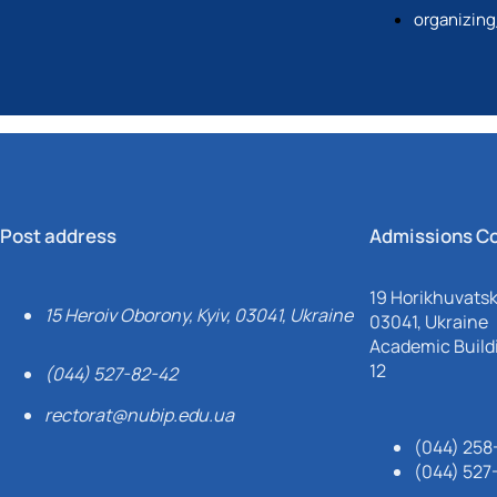
organizin
Post address
Admissions C
19 Horikhuvatsky
15 Heroiv Oborony, Kyiv, 03041, Ukraine
03041, Ukraine
Academic Buildi
12
(044) 527-82-42
rectorat@nubip.edu.ua
(044) 258
(044) 527