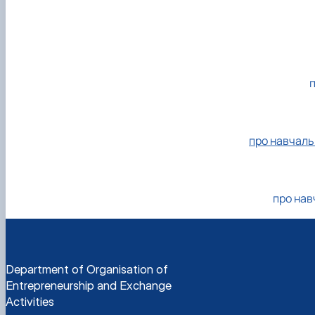
Тематика магістерських робіт
Вимоги до оформлення магістерських робіт
п
про навчаль
про нав
Department of Organisation of
Entrepreneurship and Exchange
Activities