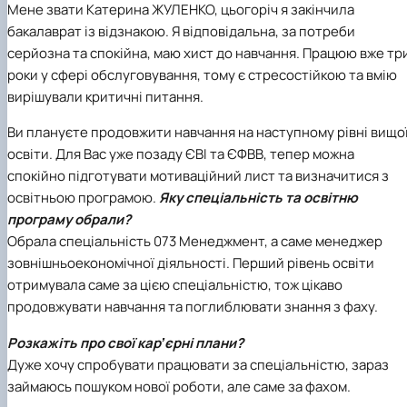
Мене звати Катерина ЖУЛЕНКО, цьогоріч я закінчила
бакалаврат із відзнакою. Я відповідальна, за потреби
серйозна та спокійна, маю хист до навчання. Працюю вже тр
роки у сфері обслуговування, тому є стресостійкою та вмію
вирішували критичні питання.
Ви плануєте продовжити навчання на наступному рівні вищо
освіти. Для Вас уже позаду ЄВІ та ЄФВВ, тепер можна
спокійно підготувати мотиваційний лист та визначитися з
освітньою програмою.
Яку спеціальність та освітню
програму обрали?
Обрала спеціальність 073 Менеджмент, а саме менеджер
зовнішньоекономічної діяльності. Перший рівень освіти
отримувала саме за цією спеціальністю, тож цікаво
продовжувати навчання та поглиблювати знання з фаху.
Розкажіть про свої карʼєрні плани?
Дуже хочу спробувати працювати за спеціальністю, зараз
займаюсь пошуком нової роботи, але саме за фахом.