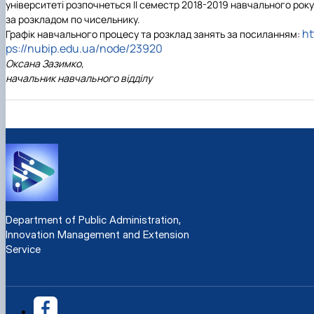
університеті розпочнеться ІІ семестр 2018-2019 навчального року
за розкладом по чисельнику.
ht
Графік навчального процесу та розклад занять за посиланням:
ps://nubip.edu.ua/node/23920
Оксана Зазимко,
начальник навчального відділу
Department of Public Administration,
Innovation Management and Extension
Service