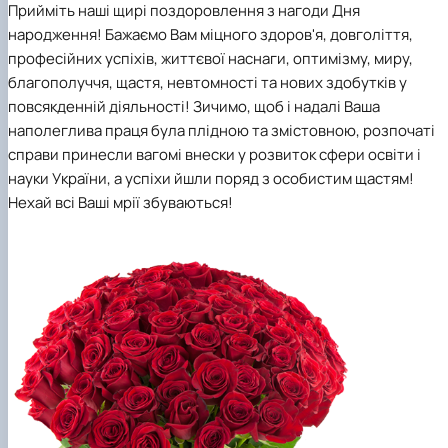
Прийміть наші
щирі
поздоровлення з нагоди Дня
народження!
Бажаємо Вам міцного здоров'я, довголіття,
професійних успіхів, життєвої наснаги, оптимізму, миру,
благополуччя, щастя, невтомності та нових здобутків у
повсякденній діяльності!
Зичимо, щоб і надалі Ваша
наполеглива праця була плідною та змістовною, розпочаті
справи принесли вагомі внески у розвиток сфери освіти і
науки України, а успіхи йшли поряд з особистим щастям!
Нехай всі Ваші мрії збуваються!