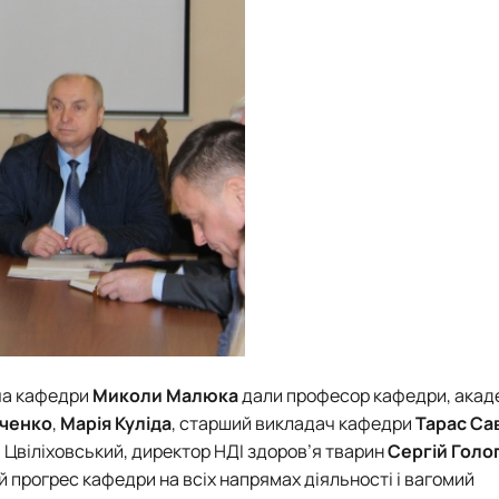
ача кафедри
Миколи Малюка
дали професор кафедри, акад
ченко
,
Марія Куліда
, старший викладач кафедри
Тарас Са
 Цвіліховський, директор НДІ здоров’я тварин
Сергій Голо
й прогрес кафедри на всіх напрямах діяльності і вагомий