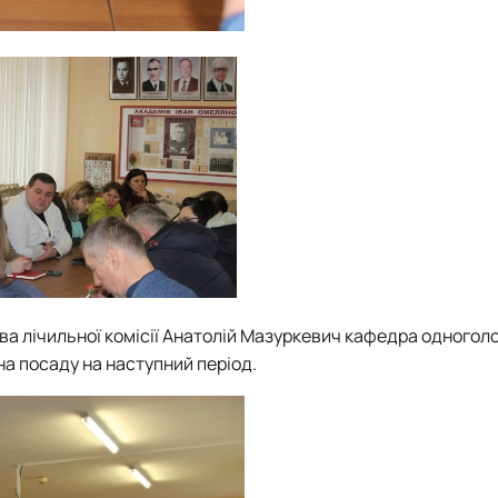
ва лічильної комісії Анатолій Мазуркевич кафедра одногол
на посаду на наступний період.