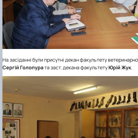
На засіданні були присутні декан факультету ветеринарн
Сергій Голопура
та заст. декана факультету
Юрій Жук
.