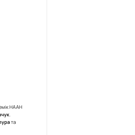
емік НААН
вчук
.
пура
та