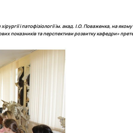
рургії і патофізіології ім. акад. І.О. Поваженка, на яком
ьових показників та перспективи розвитку кафедри» прет