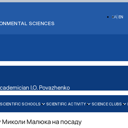
UA
EN
IRONMENTAL SCIENCES
cademician I.O. Povazhenko
SCIENTIFIC SCHOOLS
SCIENTIFIC ACTIVITY
SCIENCE CLUBS
OLOGY
Information about the club
Information about the club
ENTIFIC SCHOOL OF VETERINARY SURGEO…
Members
Members
у Миколи Малюка на посаду
Work plan and reports
Work plan and reports