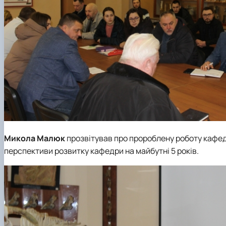
Микола Малюк
прозвітував про пророблену роботу кафедр
перспективи розвитку кафедри на майбутні 5 років.