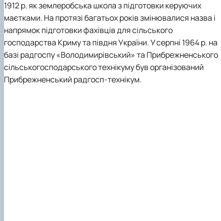
1912 р. як землеробська школа з підготовки керуючих
маєтками. На протязі багатьох років змінювалися назва і
напрямок підготовки фахівців для сільського
господарства Криму та півдня України. У серпні 1964 р. на
базі радгоспу «Володимирівський» та Прибрежненського
сільськогосподарського технікуму був організований
Прибрежненський радгосп-технікум.