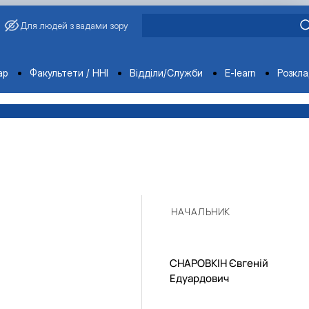
Для людей з вадами зору
ments
ар
Факультети / ННІ
Відділи/Служби
E-learn
Розкл
НАЧАЛЬНИК
СНАРОВКІН Євгеній
Едуардович