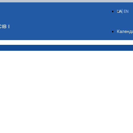
UA
EN
ІВ І
Depart
Календ