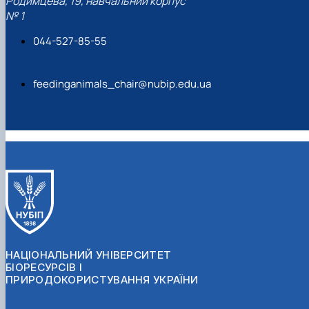
Родимцева, 19, навчальний корпус
importance of functional amino acids in pig nutrition
№ 1
(2025).
Regulatory Mechanisms in Biosystems
DOI:
044-527-85-55
10.15421/0225047
feedinganimals_chair@nubip.edu.ua
НАЦІОНАЛЬНИЙ УНІВЕРСИТЕТ
БІОРЕСУРСІВ І
ПРИРОДОКОРИСТУВАННЯ УКРАЇНИ