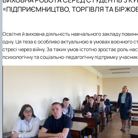
Відеоматеріали
Практична підготовка
PhD
Інше
«ПІДПРИЄМНИЦТВО, ТОРГІВЛЯ ТА БІРЖО
Тематика магістерських робіт
Вимоги до оформлення магістерських робіт
Освітня й виховна діяльність навчального закладу повин
одну. Ця теза є особливо актуальною в умовах воєнного с
стресі через війну. За таких умов істотно зростає роль на
психологічну та соціально-педагогічну підтримку учасник