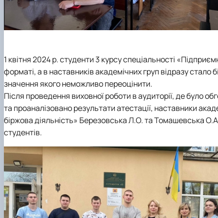
1 квітня 2024 р. студенти 3 курсу спеціальності «Підприє
форматі, а в наставників академічних груп відразу стало 
значення якого неможливо переоцінити.
Після проведення виховної роботи в аудиторії, де було о
та проаналізовано результати атестації, наставники акаде
біржова діяльність» Березовська Л.О. та Томашевська О.А
студентів.