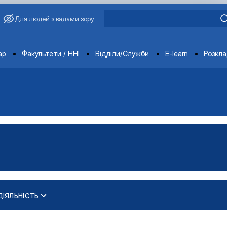
Для людей з вадами зору
ments
ар
Факультети / ННІ
Відділи/Служби
E-learn
Розкл
ІЯЛЬНІСТЬ
»
ПЕЦІАЛЬНОСТІ 075 «МАРКЕТИНГ» ІРП…
ерської кваліфікаційної р…
ості"
А ПІДПРИЄМНИЦТВО»