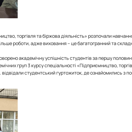
мництво, торгівля та біржова діяльність» розпочали навчанн
більше роботи, адже виховання – це багатогранний та склад
бговорено академічну успішність студентів за першу полови
мічних груп 3 курсу спеціальності «Підприємництво, торгів
. відвідали студентський гуртожиток, де ознайомились з п