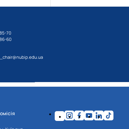
-85-70
-86-60
g_chair@nubip.edu.ua
омісія