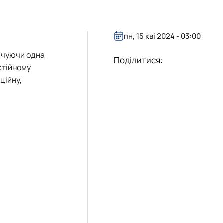
Я
П «ТОРГІВЛЯ, ПІДПРИЄМНИЦТВО ТА Л…
ої діяльності"
Я ГЛУШІ
пн, 15 кві 2024 - 03:00
гачуючи одна
Поділитися:
стійному
ційну,