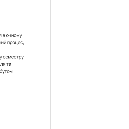
я в очному
ний процес,
ну семестру
ля та
обутом