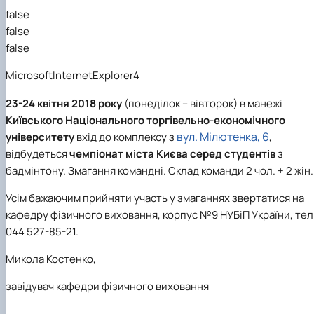
Вибіркові дисципліни
false
Практична підготовка
false
Гостьові лекції
false
Атестація здобувачів
Результати анкетування
MicrosoftInternetExplorer4
Додаткова (супровідна) інформація
Акредитація
23-24 квітня 2018 року
(понеділок – вівторок) в манежі
Договори про співпрацю
Київського Національного торгівельно-економічного
вул. Мілютенка, 6
університету
вхід до комплексу з
,
відбудеться
чемпіонат міста Києва серед студентів
з
бадмінтону
. Змагання командні. Склад команди 2 чол. + 2 жін.
Усім бажаючим прийняти участь у змаганнях звертатися на
кафедру фізичного виховання, корпус №9 НУБіП України, тел
044
527-85-21.
Микола Костенко,
завідувач кафедри фізичного виховання