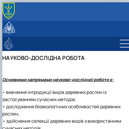
ПРО КАФЕДРУ
Історія та сучасність
СТУДЕНТУ
Колектив
Навчальна робота
НАУКОВА ДІЯЛЬНІСТЬ
Лабораторії
Навчальні практики
Науково-дослідна робота
ЛІСІВНИЧО-ПРОСВІТНИЦЬКИЙ ЦЕНТР
Програми навчальних практик
Публікації
Про центр
НАУКОВО-ДОСЛІДНА РОБОТА
Студентські наукові гуртки
Фотогалерея
Науково-консультаційні послуги
Студентський науковий гурток дендрології 
екології рослин
Студентський науковий ботанічний гурток
Основними напрямами науково-дослідної роботи є:
"Дивовижна флора"
Student scientific botany group "Green
• вивчення інтродукції видів деревних рослин із
plant"
застосуванням сучасних методів;
• дослідження біоекологічних особливостей деревних
рослин;
• здійснення селекції деревних видів з використанням
сучасних методів;