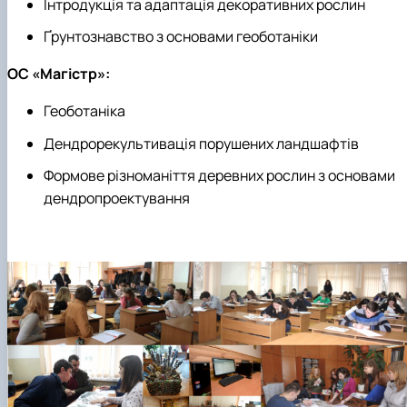
Інтродукція та адаптація декоративних рослин
Ґрунтознавство з основами геоботаніки
ОС «Магістр»:
Геоботаніка
Дендрорекультивація порушених ландшафтів
Формове різноманіття деревних рослин з основами
дендропроектування