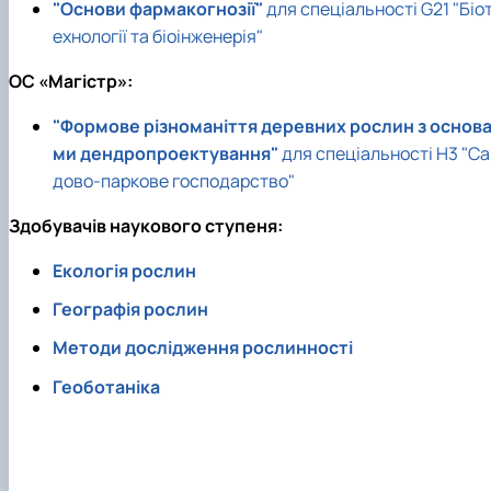
"Основи фармакогнозії"
для спеціальності G21 "Біо
ехнології та біоінженерія"
ОC «Магістр»:
"Формове різноманіття деревних рослин з основ
ми дендропроектування"
для спеціальності Н3 "Са
дово-паркове господарство"
Здобувачів наукового ступеня:
Екологія рослин
Географія рослин
Методи дослідження рослинності
Геоботаніка