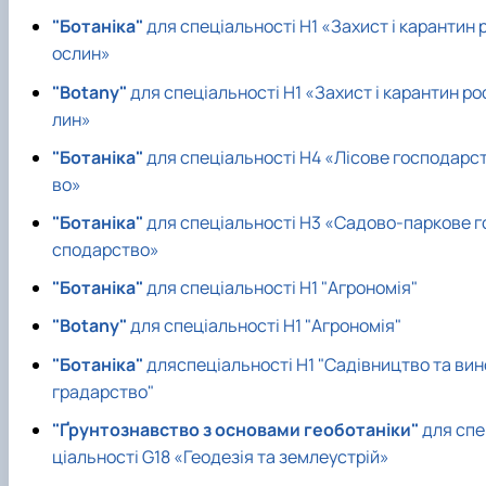
"Ботаніка"
для спеціальності Н1 «Захист і карантин 
ослин»
"Botany"
для спеціальності Н1 «Захист і карантин ро
лин»
"Ботаніка"
для спеціальності Н4 «Лісове господарс
во»
"Ботаніка"
для спеціальності Н3 «Садово-паркове г
сподарство»
"Ботаніка"
для спеціальності Н1 "Агрономія"
"Botany"
для спеціальності Н1 "Агрономія"
"Ботаніка"
дляспеціальності Н1 "Садівництво та вин
градарство"
"Ґрунтознавство з основами геоботаніки"
для спе
ціальності G18 «Геодезія та землеустрій»