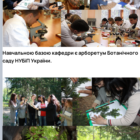
Навчальною базою кафедри є арборетум Ботанічного
саду НУБіП України.