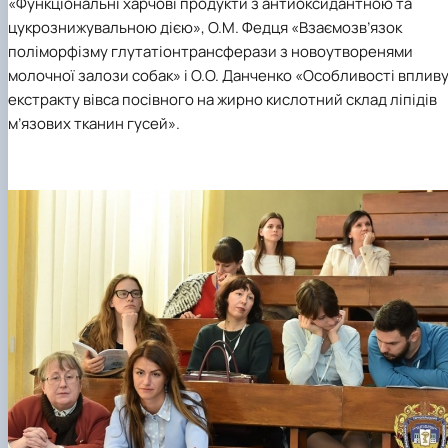
«Функціональні харчові продукти з антиоксидантною та
цукрознижувальною дією», О.М. Федця «Взаємозв’язок
поліморфізму глутатіонтрансферази з новоутворенями
молочної залози собак» і О.О. Данченко «Особливості вплив
екстракту вівса посівного на жирно кислотний склад ліпідів
м’язових тканин гусей».