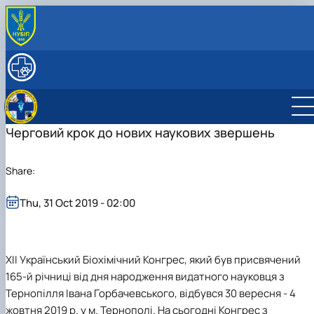
ABOUT
History
RESEARCH
Key facts & figures
Main research directions
EDUCATION
Leadership & Staff
Projects & Grants
Degree Programs
INTERNATIONAL ACTIVITY
Structure
Courses
Черговий крок до нових наукових звершень
Contact Information
Share:
Thu, 31 Oct 2019 - 02:00
ХІІ Український Біохімічний Конгрес, який був присвячений
165-й річниці від дня народження видатного науковця з
Тернопілля Івана Горбачевського, відбувся 30 вересня - 4
жовтня 2019 р. у м. Тернополі. На сьогодні Конгрес з