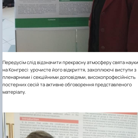
Передусім слід відзначити прекрасну атмосферу свята наук
на Конгресі: урочисте його відкриття, захоплюючі виступи з
пленарними і секційними доповідями, високопрофесійність
постерних сесій та активне обговорення представленого
матеріалу.