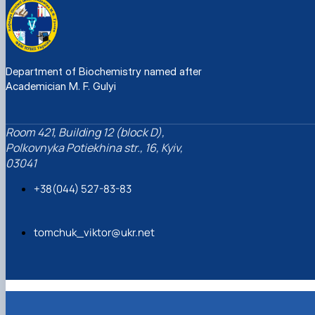
Department of Biochemistry named after
Academician M. F. Gulyi
Room 421, Building 12 (block D),
Polkovnyka Potiekhina str., 16, Kyiv,
03041
+38(044) 527-83-83
tomchuk_viktor@ukr.net