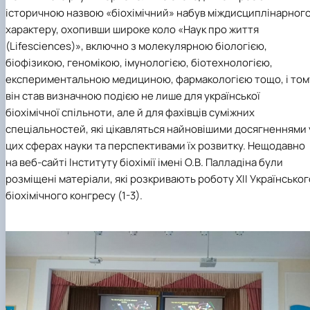
історичною назвою «біохімічний» набув міждисциплінарног
характеру, охопивши широке коло «Наук про життя
(Lifesciences)», включно з молекулярною біологією,
біофізикою, геномікою, імунологією, біотехнологією,
експериментальною медициною, фармакологією тощо, і том
він став визначною подією не лише для української
біохімічної спільноти, але й для фахівців суміжних
спеціальностей, які цікавляться найновішими досягненнями 
цих сферах науки та перспективами їх розвитку. Нещодавно
на веб-сайті Інституту біохімії імені О.В. Палладіна були
розміщені матеріали, які розкривають роботу ХІІ Українськог
біохімічного конгресу (1-3).