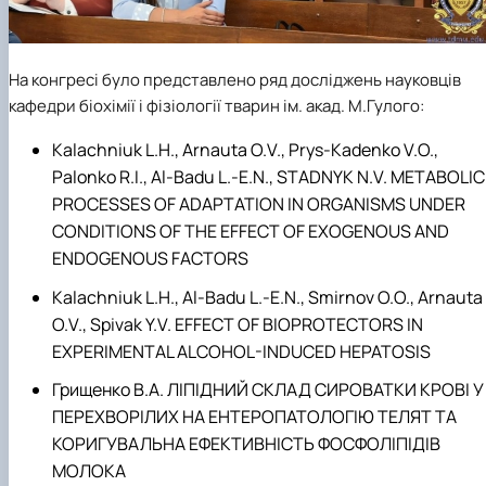
На конгресі було представлено ряд досліджень науковців
кафедри біохімії і фізіології тварин ім. акад. М.Гулого:
Kalachniuk L.H., Arnauta O.V., Prys-Kadenko V.O.,
Palonko R.I., Al-Badu L.-E.N., STADNYK N.V. METABOLIC
PROCESSES OF ADAPTATION IN ORGANISMS UNDER
CONDITIONS OF THE EFFECT OF EXOGENOUS AND
ENDOGENOUS FACTORS
Kalachniuk L.H., Al-Badu L.-E.N., Smirnov O.O., Arnauta
O.V., Spivak Y.V. EFFECT OF BIOPROTECTORS IN
EXPERIMENTAL ALCOHOL-INDUCED HEPATOSIS
Грищенко В.А. ЛІПІДНИЙ СКЛАД СИРОВАТКИ КРОВІ У
ПЕРЕХВОРІЛИХ НА ЕНТЕРОПАТОЛОГІЮ ТЕЛЯТ ТА
КОРИГУВАЛЬНА ЕФЕКТИВНІСТЬ ФОСФОЛІПІДІВ
МОЛОКА