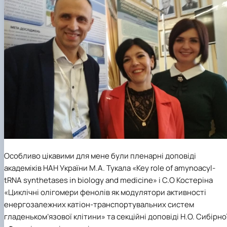
Особливо цікавими для мене були пленарні доповіді
академіків НАН України М.А. Тукала «Key role of amynoacyl-
tRNA synthetases in biology and medicine» і С.О Костеріна
«Циклічні олігомери фенолів як модулятори активності
енергозалежних катіон-транспортувальних систем
гладеньком’язової клітини» та секційні доповіді Н.О. Сибірно