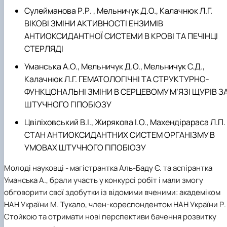
Сулейманова Р.Р. , Мельничук Д.О., Калачнюк Л.Г.
ВІКОВІ ЗМІНИ АКТИВНОСТІ ЕНЗИМІВ
АНТИОКСИДАНТНОЇ СИСТЕМИ В КРОВІ ТА ПЕЧІНЦІ
СТЕРЛЯДІ
Уманська А.О., Мельничук Д.О., Мельничук С.Д.,
Калачнюк Л.Г. ГЕМАТОЛОГІЧНІ ТА СТРУКТУРНО-
ФУНКЦОНАЛЬНІ ЗМІНИ В СЕРЦЕВОМУ М’ЯЗІ ЩУРІВ З
ШТУЧНОГО ГІПОБІОЗУ
Цвіліховський В.І., Жирякова І.О., Махендірараса Л.П.
СТАН АНТИОКСИДАНТНИХ СИСТЕМ ОРГАНІЗМУ В
УМОВАХ ШТУЧНОГО ГІПОБІОЗУ
Молоді науковці - магістрантка Аль-Баду Є. та аспірантка
Уманська А., брали участь у конкурсі робіт і мали змогу
обговорити свої здобутки із відомими вченими: академіком
НАН України М. Тукало, член-кореспондентом НАН України Р.
Стойкою та отримати нові перспективи бачення розвитку