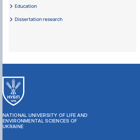
Education
Dissertation research
Дисертаційне дослідження на тему «Кримінальна
відповідальність за порушення статутних правил
взаємовідносин між військовослужбовцями за відсутності
між ними відносин підлеглості».
NATIONAL UNIVERSITY OF LIFE AND
ENVIRONMENTAL SCIENCES OF
UKRAINE