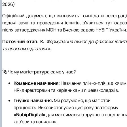
2026)
Офіційний документ, що визначить точні дати реєстрації
подачі заяв та проведення іспитів, з'явиться тут одраз
після затвердження МОН та Вченою радою НУБіП України.
Поточний етап:
📝
Формування вимог до фахових іспиті
та програм підготовки.
🚀 Чому магістратура саме у нас?
Командне навчання:
Навчання пліч-о-пліч з діючим
HR-директорами та керівниками ліцеїв/коледжів.
Гнучке навчання:
Ми розуміємо, що магістри
працюють. Використовуємо цифрову платформу
«NubipDigital»
для максимально зручного поєднанн
кар’єри та навчання.