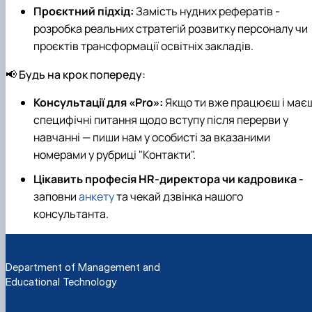
Проєктний підхід:
Замість нудних рефератів -
розробка реальних стратегій розвитку персоналу чи
проєктів трансформації освітніх закладів.
📢 Будь на крок попереду:
Консультації для «Pro»:
Якщо ти вже працюєш і має
специфічні питання щодо вступу після перерви у
навчанні — пиши нам у особисті за вказаними
номерами у рубриці "Контакти".
Цікавить професія HR-директора чи кадровика -
заповни
анкету
та чекай дзвінка нашого
консультанта.
Department of Management and
Educational Technology