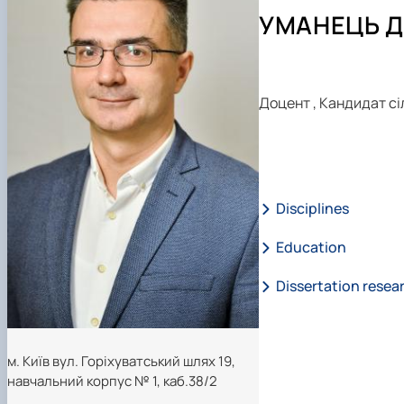
Робочі програми
Підготовка аспірантів та докторантів
УМАНЕЦЬ Д
Практика студентів
Доцент
,
Кандидат сі
Disciplines
Education
Dissertation resea
м. Київ вул. Горіхуватський шлях 19,
навчальний корпус № 1, каб.38/2