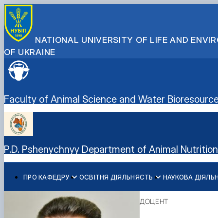
NATIONAL UNIVERSITY OF LIFE AND ENV
OF UKRAINE
Faculty of Animal Science and Water Bioresourc
P.D. Pshenychnyy Department of Animal Nutritio
ПРО КАФЕДРУ
ОСВІТНЯ ДІЯЛЬНЯСТЬ
НАУКОВА ДІЯЛЬ
Історія кафедри
Навчальна робота
Наукова робота
Міжнародна діяльність кафедри
Навчально-науково-виробничі лабораторії
Навчальні лабораторії
Дорадча діяльність
Стажування в Чеській республіці
ДОЦЕНТ
Можливості працевлаштування
Фотогалерея
Наукові гуртки