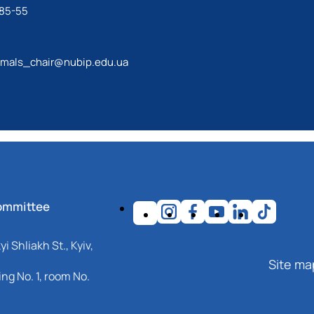
-85-55
imals_chair@nubip.edu.ua
ommittee
i Shliakh St., Kyiv,
Site ma
ng No. 1, room No.