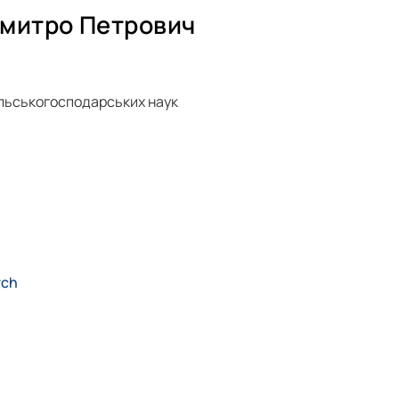
митро Петрович
льськогосподарських наук
rch