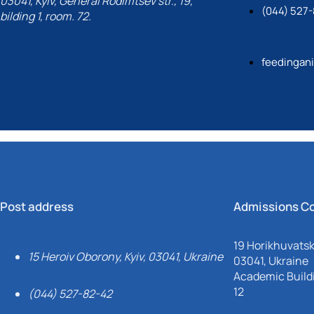
03041, Kyiv, General Rodimtsev str., 19,
(044) 527
bilding 1, room. 72.
feedingan
Post address
Admissions C
19 Horikhuvatsky
15 Heroiv Oborony, Kyiv, 03041, Ukraine
03041, Ukraine
Academic Buildi
12
(044) 527-82-42