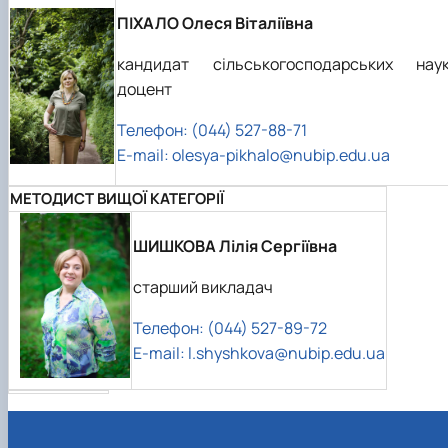
ПІХАЛО Олеся Віталіївна
кандидат сільськогосподарських наук
доцент
Телефон: (044) 527-88-71
E-mail:
olesya-pikhalo@nubip.edu.ua
МЕТОДИСТ ВИЩОЇ КАТЕГОРІЇ
ШИШКОВА Лілія Сергіївна
старший викладач
Телефон: (044) 527-89-72
E-mail:
l.shyshkova@nubip.edu.ua