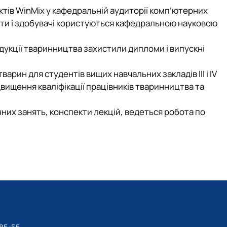
ктів WinMix у кафедральній аудиторії комп’ютерних
енти і здобувачі користуються кафедральною науковою
дукції тваринництва захистили дипломи і випускні
варин для студентів вищих навчальних закладів ІІІ і IV
 підвищення кваліфікації працівників тваринництва та
их занять, конспекти лекцій, ведеться робота по