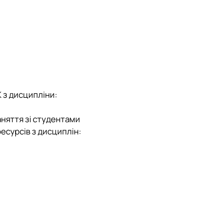
К з дисципліни:
аняття зі студентами
есурсів з дисциплін: