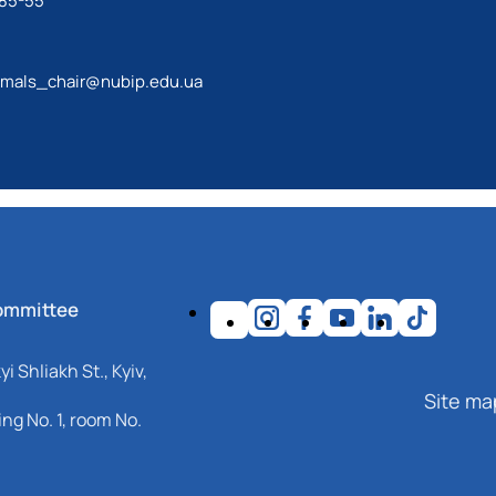
-85-55
imals_chair@nubip.edu.ua
ommittee
i Shliakh St., Kyiv,
Site ma
ng No. 1, room No.