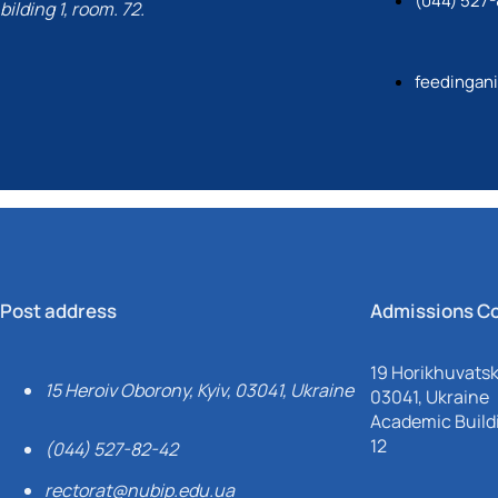
(044) 527
bilding 1, room. 72.
feedingan
Post address
Admissions C
19 Horikhuvatsky
15 Heroiv Oborony, Kyiv, 03041, Ukraine
03041, Ukraine
Academic Buildi
12
(044) 527-82-42
rectorat@nubip.edu.ua