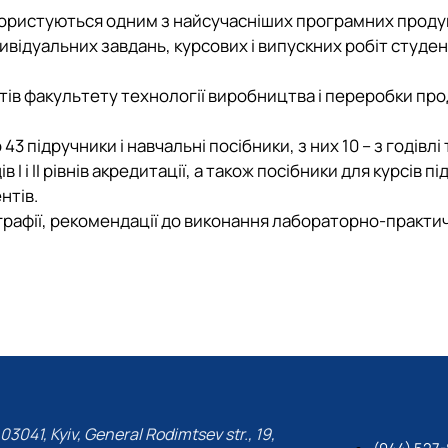
н користуються одним з найсучасніших програмних проду
дивідуальних завдань, курсових і випускних робіт студ
тів факультету технології виробництва і переробки про
ідручники і навчальні посібники, з них 10 – з годівлі т
в І і ІІ рівнів акредитації, а також посібники для курсів
нтів.
афії, рекомендації до виконання лабораторно-практичн
03041, Kyiv, General Rodimtsev str., 19,