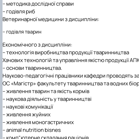
– методика дослідної справи
– годівля риб
Ветеринарної медицини з дисципліни:
– годівля тварин
Економічного з дисципліни:
– технологія виробництва продукції тваринництва
Хачових технологій та управління якістю продукції АП
– основи тваринництва.
Науково-педагогічні працівники кафедри проводять з
ОС «Магістр» факультету тваринництва та водних біор
– живлення тварин та якість кормів
– наукова діяльність у тваринництві
– наукові комунікації
– живлення жуйних
– живлення моногастричних
– animal nutrition bisnes
– комп"ютерне складання раціонів