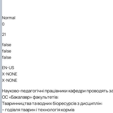
Робочі програми
Підготовка аспірантів та докторантів
Практика студентів
Normal
0
21
false
false
false
EN-US
X-NONE
X-NONE
Науково-педагогічні працівники кафедри проводять з
ОС «Бакалавр» факультетів:
Тваринництва та водних біоресурсів з дисциплін:
– годівля тварин і технологія кормів