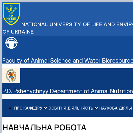
NATIONAL UNIVERSITY OF LIFE AND ENV
OF UKRAINE
Faculty of Animal Science and Water Bioresourc
P.D. Pshenychnyy Department of Animal Nutritio
ПРО КАФЕДРУ
ОСВІТНЯ ДІЯЛЬНЯСТЬ
НАУКОВА ДІЯЛЬ
Історія кафедри
Навчальна робота
Наукова робота
Міжнародна діяльність кафедри
Навчально-науково-виробничі лабораторії
Навчальні лабораторії
Дорадча діяльність
Стажування в Чеській республіці
НАВЧАЛЬНА РОБОТА
Можливості працевлаштування
Фотогалерея
Наукові гуртки