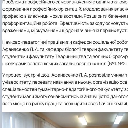
Проблема професійного самовизначення є одним
з ключо
формування професійних орієнтацій, моделювання власно
професію з власними можливостями. Розширити бачення п
профорієнтаційна робота. Ефективність заходу основується
враженнями, міркуваннями щодо навчання із перших вуст.
Науково-педагогічні працівники кафедри соціальної робот
Афанасенко Л. А. та кафедри біології тварин факультету т
студентами факультету Тваринництва та водних біоресурсі
школярами золотоніських загальноосвітніх шкіл (№1, №2,
У процесі зустрічі доц. Афанасенко Л. А. розповіла учня
університету, переваги навчання в ньому, організацію осв
спеціальностей
гуманітарно-педагогічного факультету
,
з
студенти мали змогу ознайомитись із значущістю даного с
його місце на ринку праці та розширити своє бачення майб