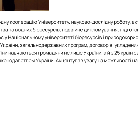
дну кооперацію Університету, науково-дослідну роботу, ак
ва та водних біоресурсів, подвійне дипломування, підготов
ес
у Національному університеті біоресурсів і природокори
 України, загальнодержавних програм, договорів, укладених
и навчаються громадяни не лише України, а й з 25 країн св
законодавством України.
Акцентував увагу на можливості н