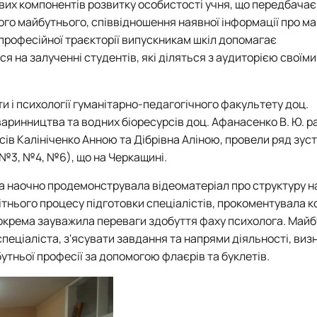
вих компонентів розвитку особистості учня, що передбачає
го майбутнього, співвідношення наявної інформації про м
рофесійної траєкторії випускникам шкіл допомагає
 на залученні студентів, які діляться з аудиторією своїми
и і психології гуманітарно-педагогічного факультету доц.
варинництва та водних біоресурсів доц. Афанасенко В. Ю. ра
в Калініченко Анною та Дібрівна Аліною, провели ряд зусті
 №3, №4, №6), що на Черкащині.
м та наочно продемонструвала відеоматеріал про структуру 
ітнього процесу підготовки спеціалістів,
прокоментувала ко
окрема зауважила
переваги здобуття фаху психолога. Майб
пеціаліста, з'ясувати завдання та напрями діяльності, виз
утньої професії за допомогою флаєрів та буклетів
.