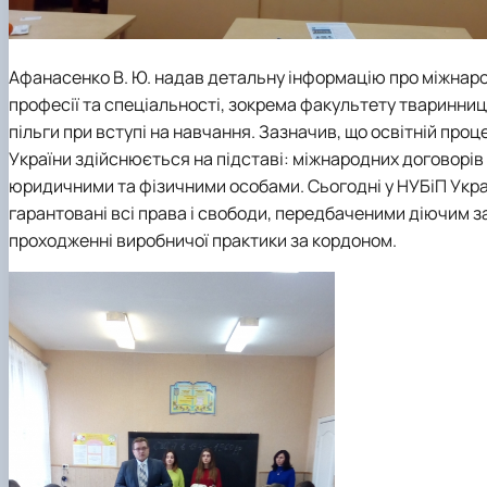
Афанасенко В. Ю. надав детальну інформацію про міжнаро
професії та спеціальності, зокрема
факультету тваринницт
пільги при вступі на навчання. Зазначив, що освітній проц
України здійснюється на підставі: міжнародних договорів
юридичними та фізичними особами. Сьогодні у НУБіП Україн
гарантовані всі права і свободи, передбаченими діючим 
проходженні виробничої практики за кордоном.