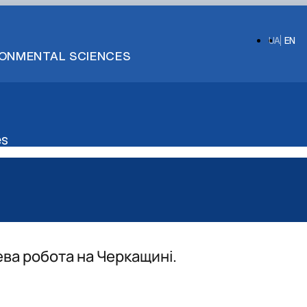
UA
EN
IRONMENTAL SCIENCES
es
ва робота на Черкащині.