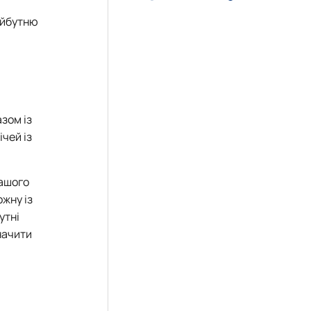
айбутню
зом із
чей із
нашого
жну із
утні
начити