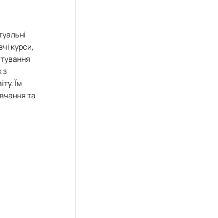
туальні
чі курси,
стування
 з
іту.
Їм
авчання та