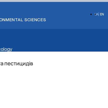
UA
EN
IRONMENTAL SCIENCES
cology
та пестицидів