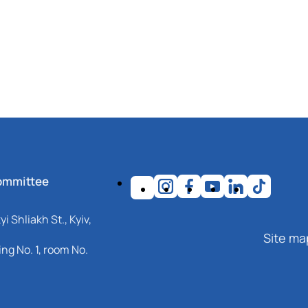
ommittee
i Shliakh St., Kyiv,
Site ma
ng No. 1, room No.