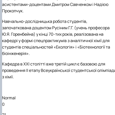
асистентами-доцентами Дмитром Савченком і Надією
Прокопчук.
Навчально-дослідницька робота студентів,
започаткована доцентом Русіним Г.Г. (учень професора
Ю.Я. Горенбейна) у кінці 70-тих років, реалізована на
кафедрі у формі спецпрактикумів з аналітичної хімії для
студентів спеціальностей «Екологія» і «Біотехнології та
біоінженерія».
Кафедра в ХХІ столітті вже третій цикл є базовою для
проведення ІІ етапу Всеукраїнської студентської олімпіад
з хімії.
Normal
0
21