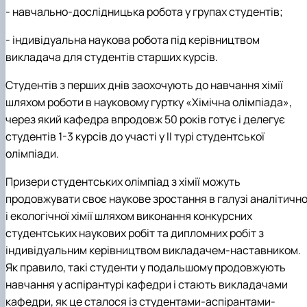
-
навчально-дослідницька робота у групах студентів;
-
індивідуальна наукова робота під керівництвом
викладача для студентів старших курсів.
Студентів з перших днів заохочують до навчання хімії
шляхом роботи в науковому гуртку «Хімічна олімпіада»,
через який
кафедра впродовж 50 років готує і делегує
студентів 1-3 курсів до участі у ІІ турі студентської
олімпіади.
Призери студентських олімпіад з хімії можуть
продовжувати своє наукове зростання в галузі аналітично
і екологічної хімії шляхом виконання конкурсних
студентських наукових робіт та дипломних робіт з
індивідуальним керівництвом викладачем-наставником.
Як правило, такі студенти у подальшому продовжують
навчання у аспірантурі кафедри і стають викладачами
кафедри, як це сталося із студентами-аспірантами-