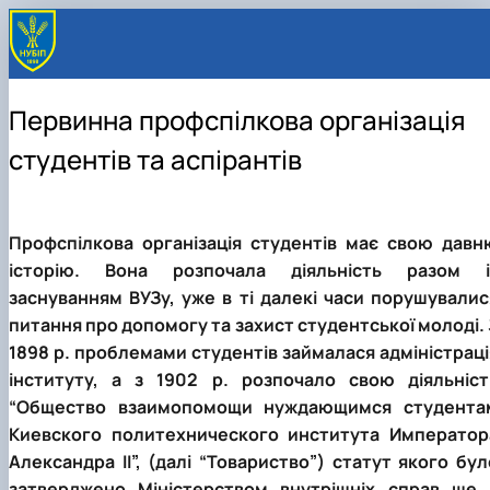
Первинна профспілкова організація
студентів та аспірантів
Профспілкова організація студентів має свою давн
історію. Вона розпочала діяльність разом і
заснуванням ВУЗу, уже в ті далекі часи порушувалис
питання про допомогу та захист студентської молоді. 
1898 р. проблемами студентів займалася адміністраці
інституту, а з 1902 р. розпочало свою діяльніст
“Общество взаимопомощи нуждающимся студента
Киевского политехнического института Император
Александра II”, (далі “Товариство”) статут якого бул
затверджено Міністерством внутрішніх справ ще 